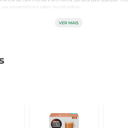
iência de café intensa e aromática, perfeita para qualquer mo
sua conveniência e sabor inconfundível.

VER MAIS
a serem utilizadas em máquinas específicas, garantindo um p
rpado, com a cremosidade que só a Nescafé oferece. Além disso
do cada xícara uma nova descoberta.

s
lizando grãos de café de alta qualidade que respeitam o meio 
ara mantenha a excelência que a marca representa. Essa preocu
em bem ao consumidor e ao planeta.

ando 60g. As cápsulas são compatíveis com as máquinas Nesca
cidade sem abrir mão do sabor, sendo uma excelente opção para o