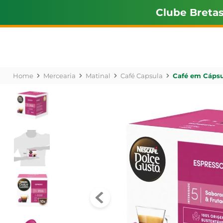
Clube Breta
Mercearia
Matinal
Café Capsula
Café em Cápsu