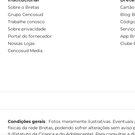
Sobre o Bretas
Cartão
Grupo Cencosud
Blog B
Trabalhe conosco
Código
Sobre privacidade
Serviç
Portal do fornecedor
App Br
Nossas Lojas
Clube 
Cencosud Media
Condições gerais
: Fotos meramente ilustrativas. Eventuais p
físicas da rede Bretas, podendo sofrer alterações sem aviso p
II (Estatuto da Criança e do Adolescente). Para consultar a d