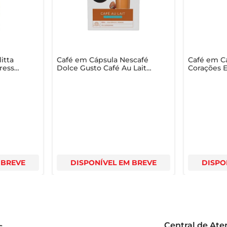
itta
Café em Cápsula Nescafé
Café em C
resso
Dolce Gusto Café Au Lait
Corações 
c/ 10
desnatado 100g c/ 10 Unid
Descaféina
Moído Caix
Unid
 BREVE
DISPONÍVEL EM BREVE
DISPO
Central de At
s