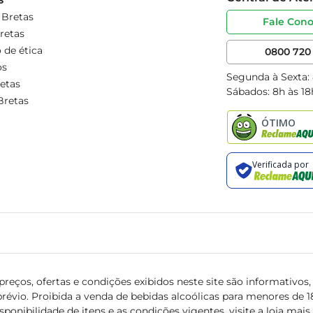
 Bretas
Fale Con
retas
 de ética
0800 720 
os
Segunda à Sexta:
etas
Sábados: 8h às 18
Bretas
reços, ofertas e condições exibidos neste site são informativos, v
révio. Proibida a venda de bebidas alcoólicas para menores de 18 
isponibilidade de itens e as condições vigentes, visite a loja mai