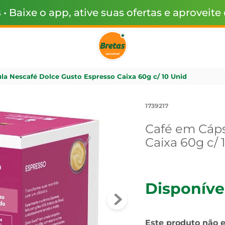
s
• Baixe o app, ative suas ofertas e aproveite
la Nescafé Dolce Gusto Espresso Caixa 60g c/ 10 Unid
1739217
Café em Cáps
Caixa 60g c/ 
Disponíve
Este produto não 