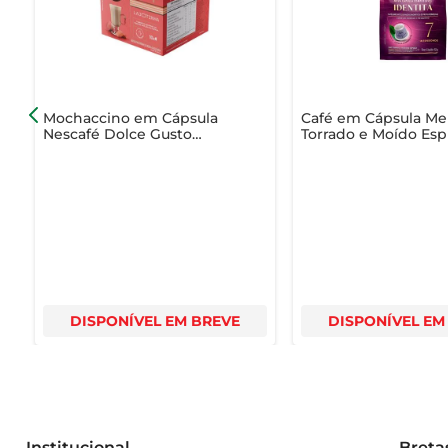
Mochaccino em Cápsula
Café em Cápsula Mel
Nescafé Dolce Gusto
Torrado e Moído Esp
Kopenhagen Lajotinha
Identitá Pacote 5.2g 
170g com 10 Unidades
Unid
DISPONÍVEL EM BREVE
DISPONÍVEL EM
Institucional
Breta