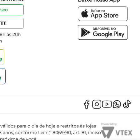
osco
1111
 8h às 20h
h
álidos para o dia de hoje e restritos às lojas
anos, conforme Lei n.º 8069/90, art. 81, inciso
s próxima de você.