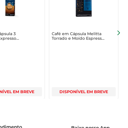
ápsula 3
Café em Cápsula Melitta
C
Expresso
Torrado e Moído Espresso
D
do Torrado e
Marcato Caixa 50g c/ 10
R
a 80g c/ 10
Unid
1
NÍVEL EM BREVE
DISPONÍVEL EM BREVE
endimento
Baixe nosso App