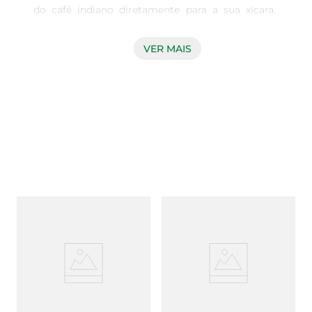
do café indiano diretamente para a sua xícara. 
Com um blend cuidadosamente selecionado, 
cada cápsula oferece uma experiência de sabor 
VER MAIS
intensa e encorpada, ideal para quem aprecia um 
café de qualidade superior. A combinação 
perfeita de aromas e notas sutis transforma cada 
momento em uma pausa especial, seja pela 
manhã ou à tarde.

Praticidade e Versatilidade  

As cápsulas são compatíveis com máquinas de 
café que utilizam o sistema de cápsulas, 
proporcionando uma forma prática e rápida de 
preparar sua bebida favorita. Em poucos minutos, 
você pode desfrutar de um café fresco e 
aromático, sem a necessidade de moer grãos ou 
preparar o café de forma tradicional. Essa 
praticidade é ideal para o dia a dia corrido, 
garantindo que você nunca fique sem o seu café.
