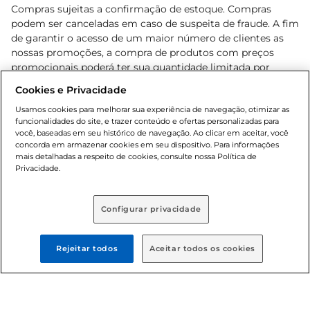
Compras sujeitas a confirmação de estoque. Compras
podem ser canceladas em caso de suspeita de fraude. A fim
de garantir o acesso de um maior número de clientes as
nossas promoções, a compra de produtos com preços
promocionais poderá ter sua quantidade limitada por
cliente. Os preços, ofertas e condições são exclusivos para
Cookies e Privacidade
o e-commerce e válidos durante o dia de hoje, podendo
sofrer alterações sem prévia notificação. Proibida a venda
Usamos cookies para melhorar sua experiência de navegação, otimizar as
funcionalidades do site, e trazer conteúdo e ofertas personalizadas para
de bebidas alcoólicas para menores de 18 anos, conforme
você, baseadas em seu histórico de navegação. Ao clicar em aceitar, você
Lei n.º 8069/90, art. 81, inciso II (Estatuto da Criança e do
concorda em armazenar cookies em seu dispositivo. Para informações
Adolescente). Preços e condições exclusivos para o
mais detalhadas a respeito de cookies, consulte nossa Política de
, podendo sofrer alterações sem aviso
Privacidade.
www.bretas.com.br
prévio. O valor mínimo para as compras on-line é de R$
80,00.
Configurar privacidade
© 2025 Copyright. Todos os direitos
reservados Bretas.
Rejeitar todos
Aceitar todos os cookies
Cencosud Brasil Comercial SA.CNPJ sob n°