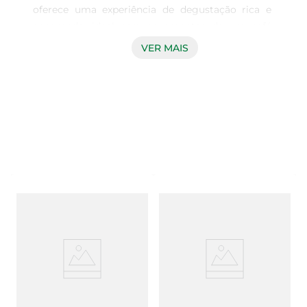
oferece uma experiência de degustação rica e 
encorpada, ideal para os amantes de um café 
forte e aromático. Cada cápsula contém 8g de 
VER MAIS
café selecionado, proporcionando uma bebida 
com sabor intenso e notas marcantes que 
despertam os sentidos. É a escolha perfeita para 
quem busca um momento de prazer a qualquer 
hora do dia.

Praticidade e Facilidade de Preparo  

Desenvolvidas para serem utilizadas em 
máquinas de café compatíveis, as cápsulas 3 
Corações garantem uma preparação rápida e sem 
complicações. Basta inserir a cápsula na máquina 
e em poucos minutos você terá um espresso 
fresco e saboroso, pronto para ser apreciado. Essa 
praticidade torna o café em cápsulas uma opção 
ideal para o dia a dia corrido, sem abrir mão da 
qualidade.
