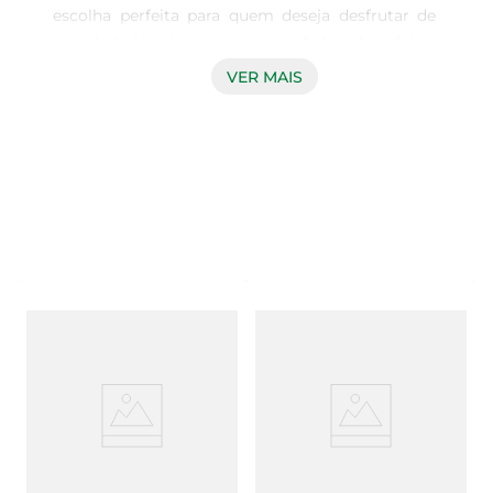
escolha perfeita para quem deseja desfrutar de 
uma bebida saborosa sem os efeitos da cafeína. 
Com 50g distribuídos em 10 cápsulas, cada 
VER MAIS
porção proporciona uma experiência única, 
mantendo a qualidade e o aroma característicos 
do café tradicional. Ideal para momentos de 
relaxamento, seja pela manhã ou à noite, este 
café é uma opção versátil que se adapta ao seu 
estilo de vida.

Qualidade e praticidade  

As cápsulas são projetadas para garantir a 
preservação do frescor e do sabor do café, 
permitindo que você tenha uma xícara perfeita a 
qualquer momento. A compatibilidade com 
máquinas de café específicas facilita o preparo, 
tornando a experiência ainda mais prática. Com 
um simples toque, você pode saborear um café 
encorpado e aromático, sem complicações.
