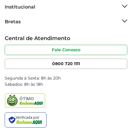
agrada aos paladares mais exigentes.
Institucional
Sobre o Bretas
Bretas
Grupo Cencosud
Trabalhe conosco
Cartão Bretas
Central de Atendimento
Sobre privacidade
Produtos Bretas
Portal do fornecedor
Código de ética
Fale Conosco
Nossas Lojas
Serviços
Cencosud Media
App Bretas
0800 720 1111
Clube Bretas
Blog Bretas
Segunda à Sexta: 8h às 20h
Black Friday
Sábados: 8h às 18h
Natal