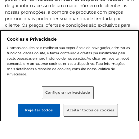
de garantir o acesso de um maior número de clientes as
nossas promoções, a compra de produtos com preços
promocionais poderá ter sua quantidade limitada por
cliente. Os preços, ofertas e condições são exclusivos para
o e-commerce e válidos durante o dia de hoje, podendo
sofrer alterações sem prévia notificação. Proibida a venda
Cookies e Privacidade
de bebidas alcoólicas para menores de 18 anos, conforme
Usamos cookies para melhorar sua experiência de navegação, otimizar as
Lei n.º 8069/90, art. 81, inciso II (Estatuto da Criança e do
funcionalidades do site, e trazer conteúdo e ofertas personalizadas para
Adolescente). Preços e condições exclusivos para o
você, baseadas em seu histórico de navegação. Ao clicar em aceitar, você
concorda em armazenar cookies em seu dispositivo. Para informações
, podendo sofrer alterações sem aviso
www.bretas.com.br
mais detalhadas a respeito de cookies, consulte nossa Política de
prévio. O valor mínimo para as compras on-line é de R$
Privacidade.
80,00.
Configurar privacidade
© 2025 Copyright. Todos os direitos
reservados Bretas.
Rejeitar todos
Aceitar todos os cookies
Cencosud Brasil Comercial SA.CNPJ sob n°