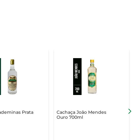
ademinas Prata
Cachaça João Mendes
Ouro 700ml
P