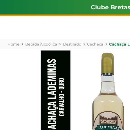
Clube Breta
Bebida Alcoólica
Destilado
Cachaça
Cachaça L