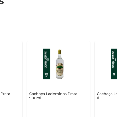
s
 Prata
Cachaça Lademinas Prata
Cachaça L
900ml
1l