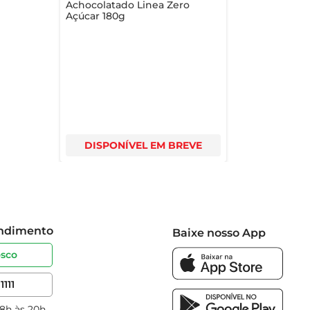
Achocolatado Linea Zero
Açúcar 180g
DISPONÍVEL EM BREVE
endimento
Baixe nosso App
osco
1111
 8h às 20h