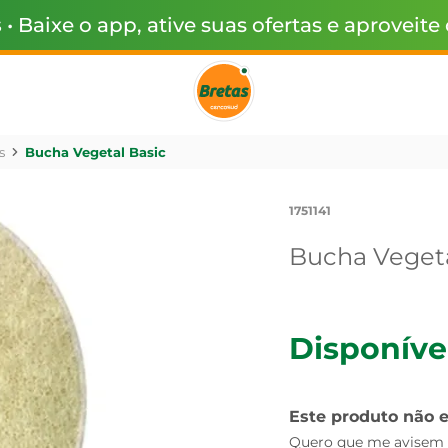
s
• Baixe o app, ative suas ofertas e aproveite
s
Bucha Vegetal Basic
1751141
Bucha Vegeta
Disponíve
Este produto não 
Quero que me avisem q