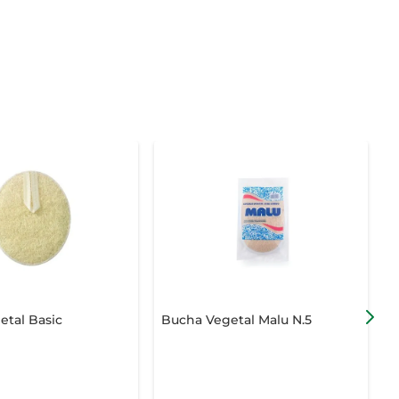
tal Basic
Bucha Vegetal Malu N.5
B