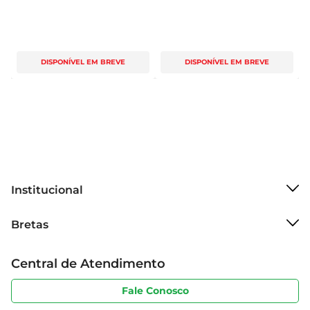
DISPONÍVEL EM BREVE
DISPONÍVEL EM BREVE
Institucional
Sobre o Bretas
Bretas
Grupo Cencosud
Trabalhe conosco
Cartão Bretas
Central de Atendimento
Sobre privacidade
Produtos Bretas
Portal do fornecedor
Código de ética
Fale Conosco
Nossas Lojas
Serviços