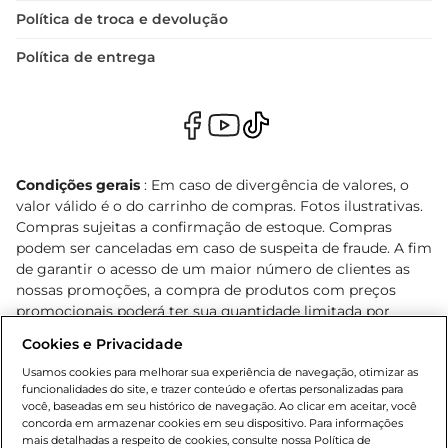
Política de troca e devolução
Política de entrega
Condições gerais
: Em caso de divergência de valores, o
valor válido é o do carrinho de compras. Fotos ilustrativas.
Compras sujeitas a confirmação de estoque. Compras
podem ser canceladas em caso de suspeita de fraude. A fim
de garantir o acesso de um maior número de clientes as
nossas promoções, a compra de produtos com preços
promocionais poderá ter sua quantidade limitada por
cliente. Os preços, ofertas e condições são exclusivos para
Cookies e Privacidade
o e-commerce e válidos durante o dia de hoje, podendo
sofrer alterações sem prévia notificação. Proibida a venda
Usamos cookies para melhorar sua experiência de navegação, otimizar as
funcionalidades do site, e trazer conteúdo e ofertas personalizadas para
de bebidas alcoólicas para menores de 18 anos, conforme
você, baseadas em seu histórico de navegação. Ao clicar em aceitar, você
Lei n.º 8069/90, art. 81, inciso II (Estatuto da Criança e do
concorda em armazenar cookies em seu dispositivo. Para informações
Adolescente). Preços e condições exclusivos para o
mais detalhadas a respeito de cookies, consulte nossa Política de