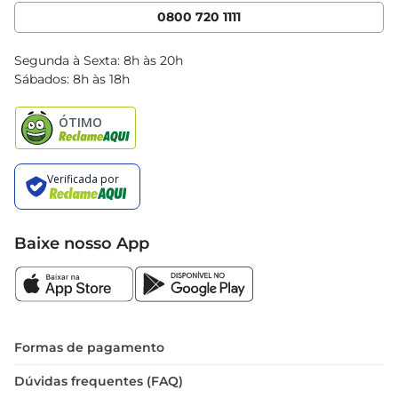
Cencosud Media
App Bretas
0800 720 1111
Clube Bretas
Blog Bretas
Segunda à Sexta: 8h às 20h
Black Friday
Sábados: 8h às 18h
Natal
Baixe nosso App
Formas de pagamento
Dúvidas frequentes (FAQ)