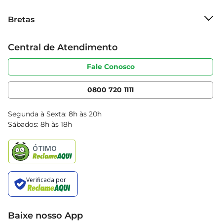
pedaço!
Sobre o Bretas
Bretas
Grupo Cencosud
Trabalhe conosco
Cartão Bretas
Central de Atendimento
Sobre privacidade
Produtos Bretas
Portal do fornecedor
Código de ética
Fale Conosco
Nossas Lojas
Serviços
Cencosud Media
App Bretas
0800 720 1111
Clube Bretas
Blog Bretas
Segunda à Sexta: 8h às 20h
Black Friday
Sábados: 8h às 18h
Natal
Baixe nosso App