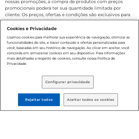
nossas promoções, a compra de produtos com preços
promocionais poderá ter sua quantidade limitada por
cliente. Os preços, ofertas e condições são exclusivos para
o e-commerce e válidos durante o dia de hoje, podendo
sofrer alterações sem prévia notificação. Proibida a venda
Cookies e Privacidade
de bebidas alcoólicas para menores de 18 anos, conforme
Usamos cookies para melhorar sua experiência de navegação, otimizar as
Lei n.º 8069/90, art. 81, inciso II (Estatuto da Criança e do
funcionalidades do site, e trazer conteúdo e ofertas personalizadas para
Adolescente). Preços e condições exclusivos para o
você, baseadas em seu histórico de navegação. Ao clicar em aceitar, você
concorda em armazenar cookies em seu dispositivo. Para informações
, podendo sofrer alterações sem aviso
www.bretas.com.br
mais detalhadas a respeito de cookies, consulte nossa Política de
prévio. O valor mínimo para as compras on-line é de R$
Privacidade.
80,00.
Configurar privacidade
© 2025 Copyright. Todos os direitos
reservados Bretas.
Rejeitar todos
Aceitar todos os cookies
Cencosud Brasil Comercial SA.CNPJ sob n°
39.346.861/0350-38 . Sediada na Av. das Nações Unidas,
12.995, 21º andar, CEP: 04.578-000, Bairro Brooklin Paulista,