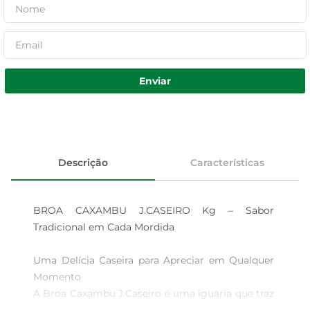
Enviar
Descrição
Características
BROA CAXAMBU J.CASEIRO Kg – Sabor 
Tradicional em Cada Mordida

Uma Delícia Caseira para Apreciar em Qualquer 
Momento  

A Broa Caxambu J.Caseiro é uma iguaria que traz 