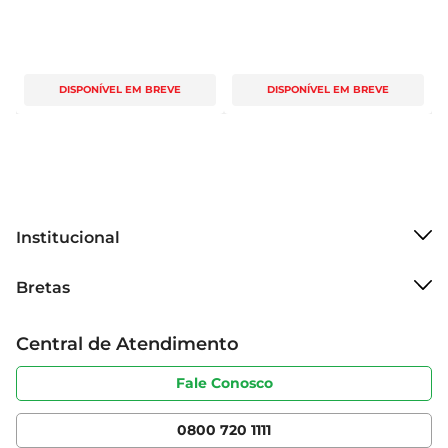
DISPONÍVEL EM BREVE
DISPONÍVEL EM BREVE
Institucional
Sobre o Bretas
Bretas
Grupo Cencosud
Trabalhe conosco
Cartão Bretas
Central de Atendimento
Sobre privacidade
Produtos Bretas
Portal do fornecedor
Código de ética
Fale Conosco
Nossas Lojas
Serviços
Cencosud Media
App Bretas
0800 720 1111
Clube Bretas