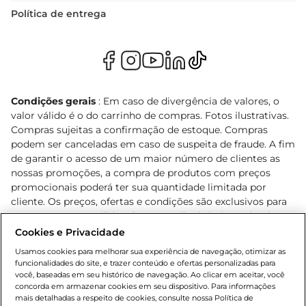
Política de entrega
Condições gerais
: Em caso de divergência de valores, o
valor válido é o do carrinho de compras. Fotos ilustrativas.
Compras sujeitas a confirmação de estoque. Compras
podem ser canceladas em caso de suspeita de fraude. A fim
de garantir o acesso de um maior número de clientes as
nossas promoções, a compra de produtos com preços
promocionais poderá ter sua quantidade limitada por
cliente. Os preços, ofertas e condições são exclusivos para
o e-commerce e válidos durante o dia de hoje, podendo
sofrer alterações sem prévia notificação. Proibida a venda
Cookies e Privacidade
de bebidas alcoólicas para menores de 18 anos, conforme
Usamos cookies para melhorar sua experiência de navegação, otimizar as
Lei n.º 8069/90, art. 81, inciso II (Estatuto da Criança e do
funcionalidades do site, e trazer conteúdo e ofertas personalizadas para
Adolescente). Preços e condições exclusivos para o
você, baseadas em seu histórico de navegação. Ao clicar em aceitar, você
concorda em armazenar cookies em seu dispositivo. Para informações
, podendo sofrer alterações sem aviso
www.bretas.com.br
mais detalhadas a respeito de cookies, consulte nossa Política de
prévio. O valor mínimo para as compras on-line é de R$