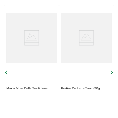
D
3
Maria Mole Della Tradicional
Pudim De Leite Trevo 90g