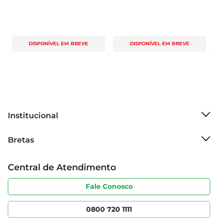
DISPONÍVEL EM BREVE
DISPONÍVEL EM BREVE
Institucional
Sobre o Bretas
Bretas
Grupo Cencosud
Trabalhe conosco
Cartão Bretas
Central de Atendimento
Sobre privacidade
Produtos Bretas
Portal do fornecedor
Código de ética
Fale Conosco
Nossas Lojas
Serviços
Cencosud Media
App Bretas
0800 720 1111
Clube Bretas