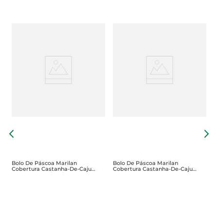
T
P
Bolo De Páscoa Marilan
Bolo De Páscoa Marilan
Cobertura Castanha-De-Caju
Cobertura Castanha-De-Caju
Com FrutasCristalizadas E Uvas-
Com Gotas De Chocolate Ao
Passas Caixa 400g
Leite Caixa 400g