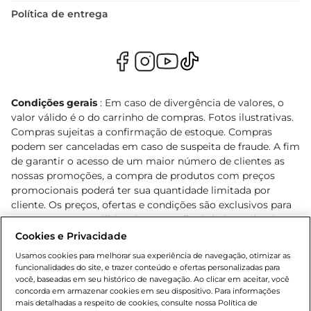
Política de entrega
Condições gerais
: Em caso de divergência de valores, o
valor válido é o do carrinho de compras. Fotos ilustrativas.
Compras sujeitas a confirmação de estoque. Compras
podem ser canceladas em caso de suspeita de fraude. A fim
de garantir o acesso de um maior número de clientes as
nossas promoções, a compra de produtos com preços
promocionais poderá ter sua quantidade limitada por
cliente. Os preços, ofertas e condições são exclusivos para
o e-commerce e válidos durante o dia de hoje, podendo
sofrer alterações sem prévia notificação. Proibida a venda
Cookies e Privacidade
de bebidas alcoólicas para menores de 18 anos, conforme
Usamos cookies para melhorar sua experiência de navegação, otimizar as
Lei n.º 8069/90, art. 81, inciso II (Estatuto da Criança e do
funcionalidades do site, e trazer conteúdo e ofertas personalizadas para
Adolescente). Preços e condições exclusivos para o
você, baseadas em seu histórico de navegação. Ao clicar em aceitar, você
concorda em armazenar cookies em seu dispositivo. Para informações
, podendo sofrer alterações sem aviso
www.bretas.com.br
mais detalhadas a respeito de cookies, consulte nossa Política de
prévio. O valor mínimo para as compras on-line é de R$