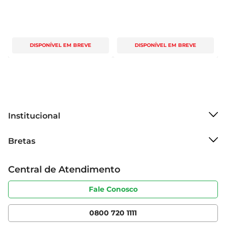
DISPONÍVEL EM BREVE
DISPONÍVEL EM BREVE
Institucional
Sobre o Bretas
Bretas
Grupo Cencosud
Trabalhe conosco
Cartão Bretas
Central de Atendimento
Sobre privacidade
Produtos Bretas
Portal do fornecedor
Código de ética
Fale Conosco
Nossas Lojas
Serviços
Cencosud Media
App Bretas
0800 720 1111
Clube Bretas