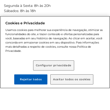
Blog Bretas
Segunda à Sexta: 8h às 20h
Black Friday
Sábados: 8h às 18h
Natal
Cookies e Privacidade
Usamos cookies para melhorar sua experiência de navegação, otimizar as
funcionalidades do site, e trazer conteúdo e ofertas personalizadas para
você, baseadas em seu histórico de navegação. Ao clicar em aceitar, você
concorda em armazenar cookies em seu dispositivo. Para informações
mais detalhadas a respeito de cookies, consulte nossa Política de
Privacidade.
Baixe nosso App
Configurar privacidade
Rejeitar todos
Aceitar todos os cookies
Formas de pagamento
Dúvidas frequentes (FAQ)
Política de troca e devolução