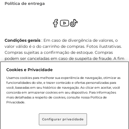
Política de entrega
Condições gerais
: Em caso de divergência de valores, o
valor válido é o do carrinho de compras. Fotos ilustrativas.
Compras sujeitas a confirmação de estoque. Compras
podem ser canceladas em caso de suspeita de fraude. A fim
de garantir o acesso de um maior número de clientes as
Cookies e Privacidade
nossas promoções, a compra de produtos com preços
promocionais poderá ter sua quantidade limitada por
Usamos cookies para melhorar sua experiência de navegação, otimizar as
cliente. Os preços, ofertas e condições são exclusivos para
funcionalidades do site, e trazer conteúdo e ofertas personalizadas para
você, baseadas em seu histórico de navegação. Ao clicar em aceitar, você
o e-commerce e válidos durante o dia de hoje, podendo
concorda em armazenar cookies em seu dispositivo. Para informações
sofrer alterações sem prévia notificação. Proibida a venda
mais detalhadas a respeito de cookies, consulte nossa Política de
de bebidas alcoólicas para menores de 18 anos, conforme
Privacidade.
Lei n.º 8069/90, art. 81, inciso II (Estatuto da Criança e do
Adolescente). Preços e condições exclusivos para o
, podendo sofrer alterações sem aviso
www.bretas.com.br
Configurar privacidade
prévio. O valor mínimo para as compras on-line é de R$