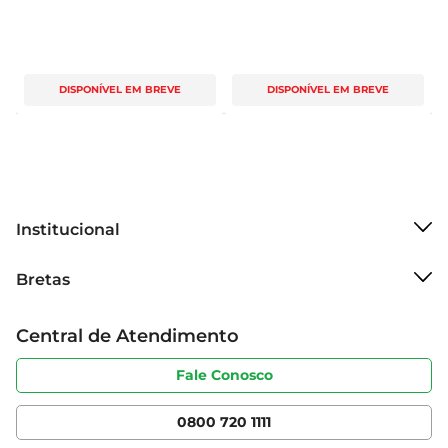
DISPONÍVEL EM BREVE
DISPONÍVEL EM BREVE
Institucional
Sobre o Bretas
Bretas
Grupo Cencosud
Trabalhe conosco
Cartão Bretas
Central de Atendimento
Sobre privacidade
Produtos Bretas
Portal do fornecedor
Código de ética
Fale Conosco
Nossas Lojas
Serviços
Cencosud Media
App Bretas
0800 720 1111
Clube Bretas