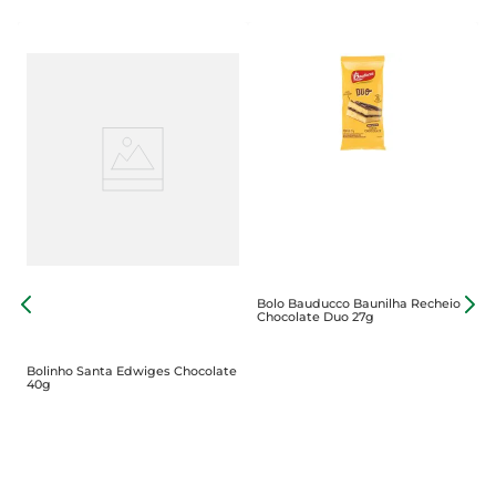
Bolo Bauducco Baunilha Recheio
M
Chocolate Duo 27g
P
Bolinho Santa Edwiges Chocolate
40g