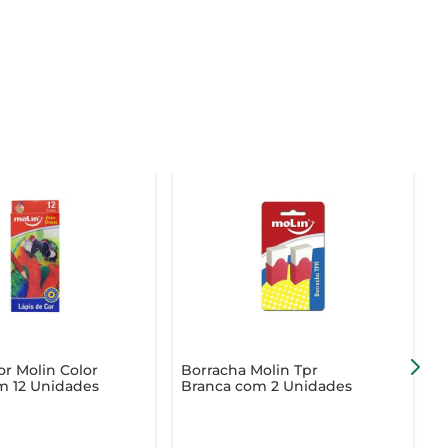
or Molin Color
Borracha Molin Tpr
B
 12 Unidades
Branca com 2 Unidades
F