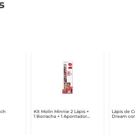
s
tch
Kit Molin Minnie 2 Lápis +
Lápis de C
1 Borracha + 1 Apontador 4
Dream com
Peças