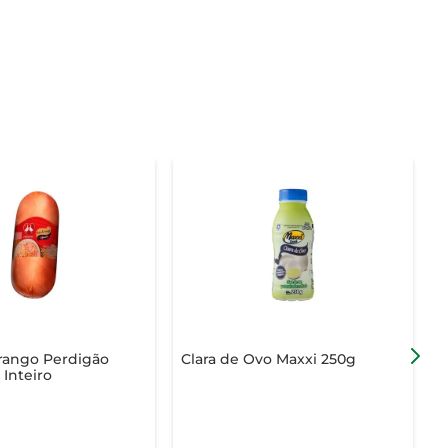
Frango Perdigão
Clara de Ovo Maxxi 250g
P
Inteiro