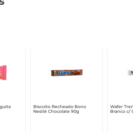
s
guita
Biscoito Recheado Bono
Wafer Tre
Nestlé Chocolate 90g
Branco c/ 
30g