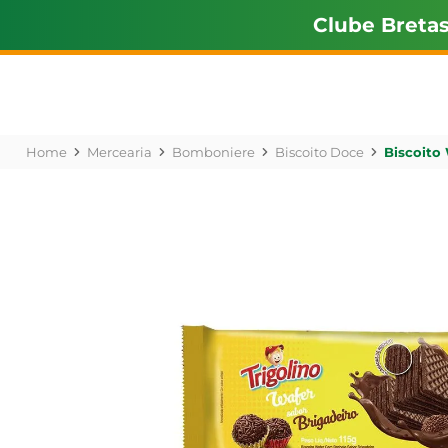
Clube Breta
Mercearia
Bomboniere
Biscoito Doce
Biscoito 