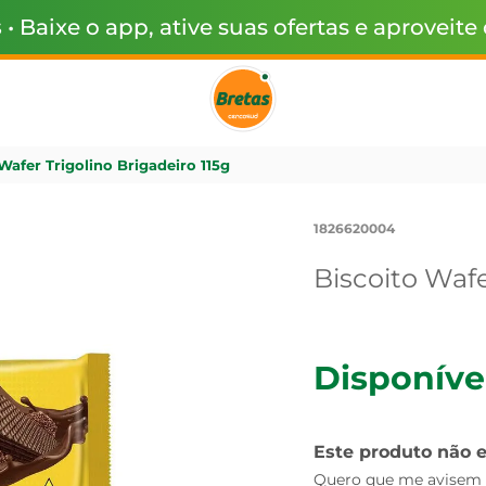
s
• Baixe o app, ative suas ofertas e aproveite
Wafer Trigolino Brigadeiro 115g
1826620004
Biscoito Wafe
Disponíve
Este produto não 
Quero que me avisem q