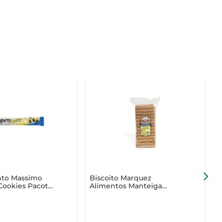
nto Massimo
Biscoito Marquez
B
Cookies Pacote
Alimentos Manteiga
c
Açúcar/Canela 250g
B
E