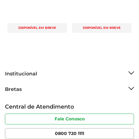
DISPONÍVEL EM BREVE
DISPONÍVEL EM BREVE
Institucional
Sobre o Bretas
Bretas
Grupo Cencosud
Trabalhe conosco
Cartão Bretas
Central de Atendimento
Sobre privacidade
Produtos Bretas
Portal do fornecedor
Código de ética
Fale Conosco
Nossas Lojas
Serviços
Cencosud Media
App Bretas
0800 720 1111
Clube Bretas