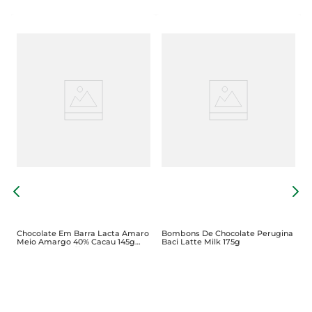
C
N
Chocolate Em Barra Lacta Amaro
Bombons De Chocolate Perugina
Meio Amargo 40% Cacau 145g
Baci Latte Milk 175g
Tamanho Família