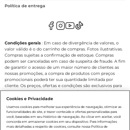
Política de entrega
Condições gerais
: Em caso de divergência de valores, o
valor válido é o do carrinho de compras. Fotos ilustrativas.
Compras sujeitas a confirmação de estoque. Compras
podem ser canceladas em caso de suspeita de fraude. A fim
de garantir o acesso de um maior número de clientes as
nossas promoções, a compra de produtos com preços
promocionais poderá ter sua quantidade limitada por
cliente. Os preços, ofertas e condições são exclusivos para
o e-commerce e válidos durante o dia de hoje, podendo
sofrer alterações sem prévia notificação. Proibida a venda
Cookies e Privacidade
de bebidas alcoólicas para menores de 18 anos, conforme
Usamos cookies para melhorar sua experiência de navegação, otimizar as
Lei n.º 8069/90, art. 81, inciso II (Estatuto da Criança e do
funcionalidades do site, e trazer conteúdo e ofertas personalizadas para
Adolescente). Preços e condições exclusivos para o
você, baseadas em seu histórico de navegação. Ao clicar em aceitar, você
concorda em armazenar cookies em seu dispositivo. Para informações
, podendo sofrer alterações sem aviso
www.bretas.com.br
mais detalhadas a respeito de cookies, consulte nossa Política de
prévio. O valor mínimo para as compras on-line é de R$