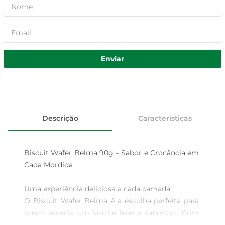
Enviar
Descrição
Características
Biscuit Wafer Belma 90g – Sabor e Crocância em 
Cada Mordida

Uma experiência deliciosa a cada camada  

O Biscuit Wafer Belma é a escolha perfeita para 
quem aprecia um lanche leve e saboroso. Com 