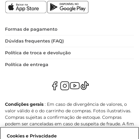
Formas de pagamento
Dúvidas frequentes (FAQ)
Política de troca e devolução
Política de entrega
Condições gerais
: Em caso de divergência de valores, o
valor válido é o do carrinho de compras. Fotos ilustrativas.
Compras sujeitas a confirmação de estoque. Compras
podem ser canceladas em caso de suspeita de fraude. A fim
de garantir o acesso de um maior número de clientes as
Cookies e Privacidade
nossas promoções, a compra de produtos com preços