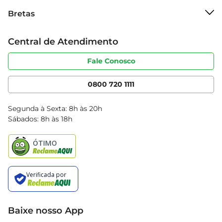
Sobre o Bretas
Bretas
Grupo Cencosud
Trabalhe conosco
Cartão Bretas
Central de Atendimento
Sobre privacidade
Produtos Bretas
Portal do fornecedor
Código de ética
Fale Conosco
Nossas Lojas
Serviços
Cencosud Media
App Bretas
0800 720 1111
Clube Bretas
Blog Bretas
Segunda à Sexta: 8h às 20h
Black Friday
Sábados: 8h às 18h
Natal
Baixe nosso App