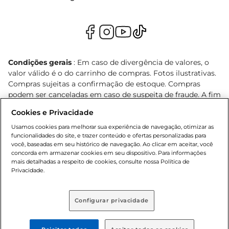
Condições gerais
: Em caso de divergência de valores, o
valor válido é o do carrinho de compras. Fotos ilustrativas.
Compras sujeitas a confirmação de estoque. Compras
podem ser canceladas em caso de suspeita de fraude. A fim
de garantir o acesso de um maior número de clientes as
Cookies e Privacidade
nossas promoções, a compra de produtos com preços
promocionais poderá ter sua quantidade limitada por
Usamos cookies para melhorar sua experiência de navegação, otimizar as
funcionalidades do site, e trazer conteúdo e ofertas personalizadas para
cliente. Os preços, ofertas e condições são exclusivos para
você, baseadas em seu histórico de navegação. Ao clicar em aceitar, você
o e-commerce e válidos durante o dia de hoje, podendo
concorda em armazenar cookies em seu dispositivo. Para informações
sofrer alterações sem prévia notificação. Proibida a venda
mais detalhadas a respeito de cookies, consulte nossa Política de
de bebidas alcoólicas para menores de 18 anos, conforme
Privacidade.
Lei n.º 8069/90, art. 81, inciso II (Estatuto da Criança e do
Adolescente). Preços e condições exclusivos para o
Configurar privacidade
, podendo sofrer alterações sem aviso
www.bretas.com.br
prévio. O valor mínimo para as compras on-line é de R$
80,00.