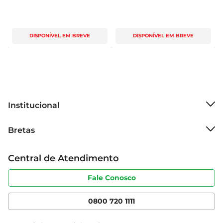
DISPONÍVEL EM BREVE
DISPONÍVEL EM BREVE
Institucional
Sobre o Bretas
Bretas
Grupo Cencosud
Trabalhe conosco
Cartão Bretas
Central de Atendimento
Sobre privacidade
Produtos Bretas
Portal do fornecedor
Código de ética
Fale Conosco
Nossas Lojas
Serviços
Cencosud Media
App Bretas
0800 720 1111
Clube Bretas
Blog Bretas