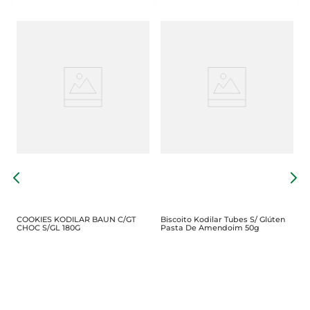
as
B
M
2
COOKIES KODILAR BAUN C/GT
Biscoito Kodilar Tubes S/ Glúten
CHOC S/GL 180G
Pasta De Amendoim 50g