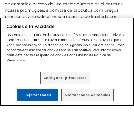
de garantir o acesso de um maior número de clientes as
nossas promoções, a compra de produtos com preços
promocionais poderá ter sua quantidade limitada por
cliente. Os preços, ofertas e condições são exclusivos para
Cookies e Privacidade
o e-commerce e válidos durante o dia de hoje, podendo
sofrer alterações sem prévia notificação. Proibida a venda
Usamos cookies para melhorar sua experiência de navegação, otimizar as
funcionalidades do site, e trazer conteúdo e ofertas personalizadas para
de bebidas alcoólicas para menores de 18 anos, conforme
você, baseadas em seu histórico de navegação. Ao clicar em aceitar, você
Lei n.º 8069/90, art. 81, inciso II (Estatuto da Criança e do
concorda em armazenar cookies em seu dispositivo. Para informações
Adolescente). Preços e condições exclusivos para o
mais detalhadas a respeito de cookies, consulte nossa Política de
, podendo sofrer alterações sem aviso
Privacidade.
www.bretas.com.br
prévio. O valor mínimo para as compras on-line é de R$
80,00.
Configurar privacidade
© 2025 Copyright. Todos os direitos
reservados Bretas.
Rejeitar todos
Aceitar todos os cookies
Cencosud Brasil Comercial SA.CNPJ sob n°
39.346.861/0350-38 . Sediada na Av. das Nações Unidas,
12.995, 21º andar, CEP: 04.578-000, Bairro Brooklin Paulista,