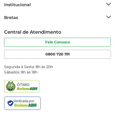
transformar em um momento especial!
Institucional
Sobre o Bretas
Bretas
Grupo Cencosud
Trabalhe conosco
Cartão Bretas
Central de Atendimento
Sobre privacidade
Produtos Bretas
Portal do fornecedor
Código de ética
Fale Conosco
Nossas Lojas
Serviços
Cencosud Media
App Bretas
0800 720 1111
Clube Bretas
Blog Bretas
Segunda à Sexta: 8h às 20h
Black Friday
Sábados: 8h às 18h
Natal