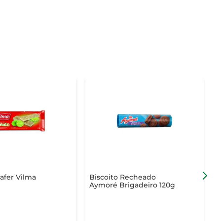
afer Vilma
Biscoito Recheado
B
Aymoré Brigadeiro 120g