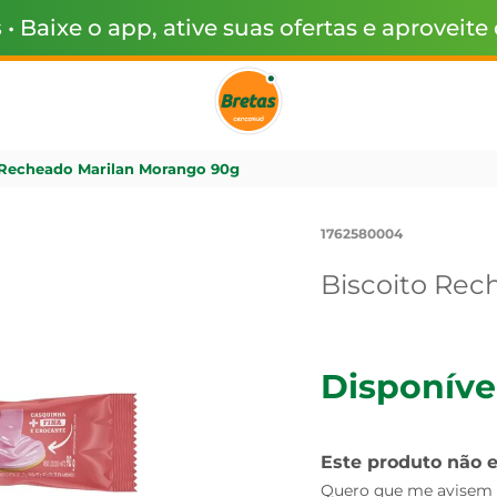
s
• Baixe o app, ative suas ofertas e aproveite
 Recheado Marilan Morango 90g
1762580004
Biscoito Rec
Disponíve
Este produto não 
Quero que me avisem q