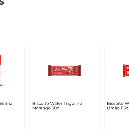
s
 Belma
Biscoito Wafer Trigolino
Biscoito W
Morango 30g
Limão 115g