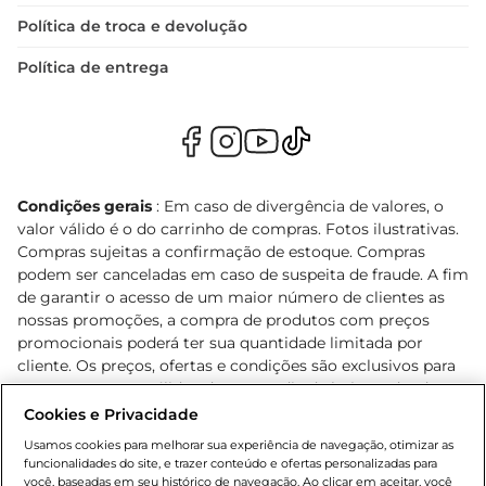
Política de troca e devolução
Política de entrega
Condições gerais
: Em caso de divergência de valores, o
valor válido é o do carrinho de compras. Fotos ilustrativas.
Compras sujeitas a confirmação de estoque. Compras
podem ser canceladas em caso de suspeita de fraude. A fim
de garantir o acesso de um maior número de clientes as
nossas promoções, a compra de produtos com preços
promocionais poderá ter sua quantidade limitada por
cliente. Os preços, ofertas e condições são exclusivos para
o e-commerce e válidos durante o dia de hoje, podendo
sofrer alterações sem prévia notificação. Proibida a venda
Cookies e Privacidade
de bebidas alcoólicas para menores de 18 anos, conforme
Usamos cookies para melhorar sua experiência de navegação, otimizar as
Lei n.º 8069/90, art. 81, inciso II (Estatuto da Criança e do
funcionalidades do site, e trazer conteúdo e ofertas personalizadas para
Adolescente). Preços e condições exclusivos para o
você, baseadas em seu histórico de navegação. Ao clicar em aceitar, você