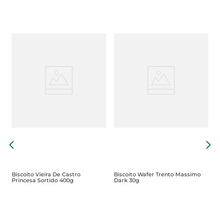
B
3
Biscoito Vieira De Castro
Biscoito Wafer Trento Massimo
Princesa Sortido 400g
Dark 30g