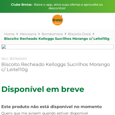
Clube Bretas
• Baixe o app, ative suas ofertas e aproveite os
descontos!
Mercearia
Bomboniere
Biscoito Doce
Biscoito Recheado Kelloggs Sucrilhos Morango c/ Leite110g
:
1827625001
Biscoito Recheado Kelloggs Sucrilhos Morango
c/ Leite110g
Disponível em breve
Este produto não está disponível no momento
Quero que me avisem quando estiver disponível