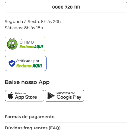
Cencosud Media
App Bretas
0800 720 1111
Clube Bretas
Blog Bretas
Segunda à Sexta: 8h às 20h
Black Friday
Sábados: 8h às 18h
Natal
Baixe nosso App
Formas de pagamento
Dúvidas frequentes (FAQ)