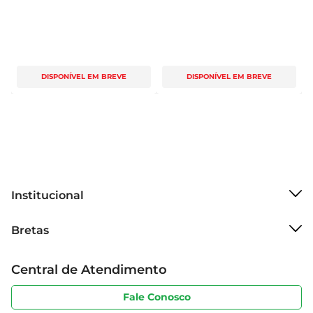
DISPONÍVEL EM BREVE
DISPONÍVEL EM BREVE
Institucional
Sobre o Bretas
Bretas
Grupo Cencosud
Trabalhe conosco
Cartão Bretas
Central de Atendimento
Sobre privacidade
Produtos Bretas
Portal do fornecedor
Código de ética
Fale Conosco
Nossas Lojas
Serviços