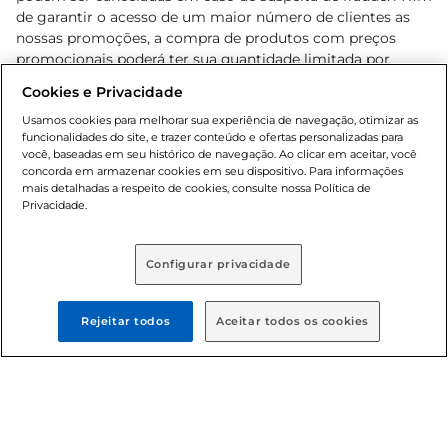
de garantir o acesso de um maior número de clientes as
nossas promoções, a compra de produtos com preços
promocionais poderá ter sua quantidade limitada por
cliente. Os preços, ofertas e condições são exclusivos para
Cookies e Privacidade
o e-commerce e válidos durante o dia de hoje, podendo
sofrer alterações sem prévia notificação. Proibida a venda
Usamos cookies para melhorar sua experiência de navegação, otimizar as
funcionalidades do site, e trazer conteúdo e ofertas personalizadas para
de bebidas alcoólicas para menores de 18 anos, conforme
você, baseadas em seu histórico de navegação. Ao clicar em aceitar, você
Lei n.º 8069/90, art. 81, inciso II (Estatuto da Criança e do
concorda em armazenar cookies em seu dispositivo. Para informações
Adolescente). Preços e condições exclusivos para o
mais detalhadas a respeito de cookies, consulte nossa Política de
, podendo sofrer alterações sem aviso
Privacidade.
www.bretas.com.br
prévio. O valor mínimo para as compras on-line é de R$
80,00.
Configurar privacidade
© 2025 Copyright. Todos os direitos
reservados Bretas.
Rejeitar todos
Aceitar todos os cookies
Cencosud Brasil Comercial SA.CNPJ sob n°
39.346.861/0350-38 . Sediada na Av. das Nações Unidas,
12.995, 21º andar, CEP: 04.578-000, Bairro Brooklin Paulista,