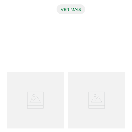
ralado desse biscoito doce  com zero gordura 
trans, macio e crocante, para degustar sozinho ou 
VER MAIS
compartilhar com quem você ama, em qualquer 
lugar.