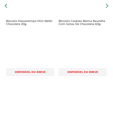
B
S
C
Biscoito Passatempo Mini Wafer
Biscoito Cookies Belma Baunilha
Chocolate 20g
Com Gotas De Chocolate 60g
DISPONÍVEL EM BREVE
DISPONÍVEL EM BREVE