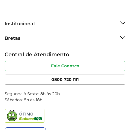
Institucional
Sobre o Bretas
Bretas
Grupo Cencosud
Trabalhe conosco
Cartão Bretas
Central de Atendimento
Sobre privacidade
Produtos Bretas
Portal do fornecedor
Código de ética
Fale Conosco
Nossas Lojas
Serviços
Cencosud Media
App Bretas
0800 720 1111
Clube Bretas
Blog Bretas
Segunda à Sexta: 8h às 20h
Black Friday
Sábados: 8h às 18h
Natal