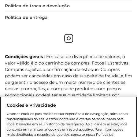
Política de troca e devolução
Política de entrega
Condições gerais
: Em caso de divergência de valores, o
valor válido é o do carrinho de compras. Fotos ilustrativas.
Compras sujeitas a confirmação de estoque. Compras
podem ser canceladas em caso de suspeita de fraude. A fim
de garantir o acesso de um maior número de clientes as
nossas promoções, a compra de produtos com preços
promocionais poderá ter sua quantidade limitada por
cliente. Os preços, ofertas e condições são exclusivos para
Cookies e Privacidade
o e-commerce e válidos durante o dia de hoje, podendo
sofrer alterações sem prévia notificação. Proibida a venda
Usamos cookies para melhorar sua experiência de navegação, otimizar as
funcionalidades do site, e trazer conteúdo e ofertas personalizadas para
de bebidas alcoólicas para menores de 18 anos, conforme
você, baseadas em seu histórico de navegação. Ao clicar em aceitar, você
Lei n.º 8069/90, art. 81, inciso II (Estatuto da Criança e do
concorda em armazenar cookies em seu dispositivo. Para informações
Adolescente). Preços e condições exclusivos para o
mais detalhadas a respeito de cookies, consulte nossa Política de