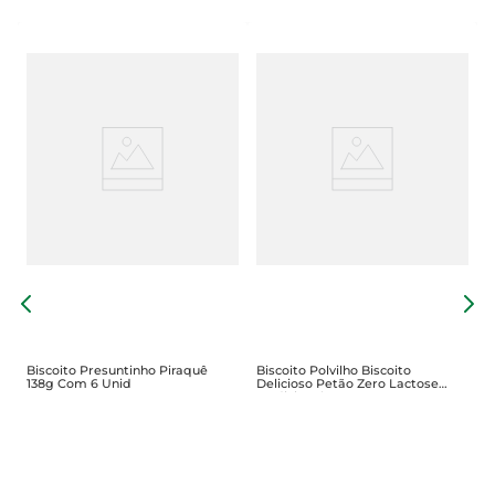
B
P
D
Biscoito Presuntinho Piraquê
Biscoito Polvilho Biscoito
138g Com 6 Unid
Delicioso Petão Zero Lactose
Tradicional Doce 150g