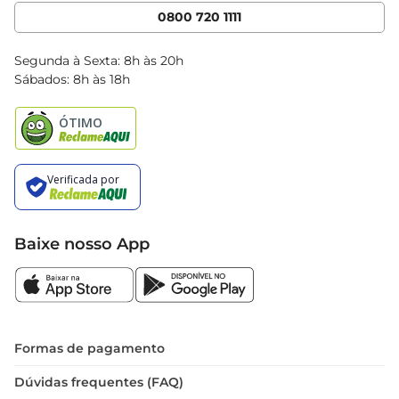
Cencosud Media
App Bretas
0800 720 1111
Clube Bretas
Blog Bretas
Segunda à Sexta: 8h às 20h
Black Friday
Sábados: 8h às 18h
Natal
Baixe nosso App
Formas de pagamento
Dúvidas frequentes (FAQ)