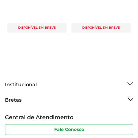
DISPONÍVEL EM BREVE
DISPONÍVEL EM BREVE
Institucional
Sobre o Bretas
Bretas
Grupo Cencosud
Trabalhe conosco
Cartão Bretas
Central de Atendimento
Sobre privacidade
Produtos Bretas
Portal do fornecedor
Código de ética
Fale Conosco
Nossas Lojas
Serviços