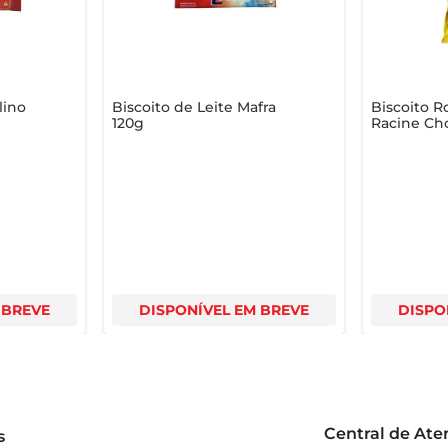
lino
Biscoito de Leite Mafra
Biscoito R
120g
Racine Ch
 BREVE
DISPONÍVEL EM BREVE
DISPO
Central de At
s