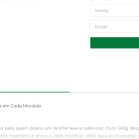
ia em Cada Mordida

ita para quem busca um lanche leve e saboroso. Com 140g de pu
ma experiência única a cada mordida. Ideal para acompanhar