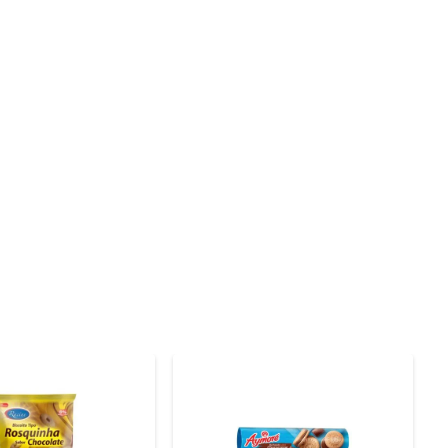
 As Tortinhas de Limão são elaboradas com ingredientes 
e está presente na mesa dos brasileiros há anos. Cada 
pido, como acompanhamento de um chá ou café, ou até 
alquer situação. Além disso, sua embalagem prática 
formações nutricionais disponíveis na embalagem para 
essidades dos consumidores, sempre prezando pela 