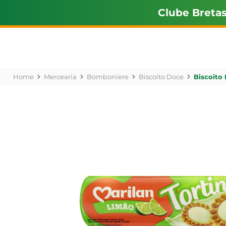
Clube Breta
Mercearia
Bomboniere
Biscoito Doce
Biscoito 