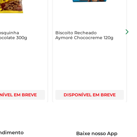
osquinha
Biscoito Recheado
B
ocolate 300g
Aymoré Chococreme 120g
E
NÍVEL EM BREVE
DISPONÍVEL EM BREVE
endimento
Baixe nosso App