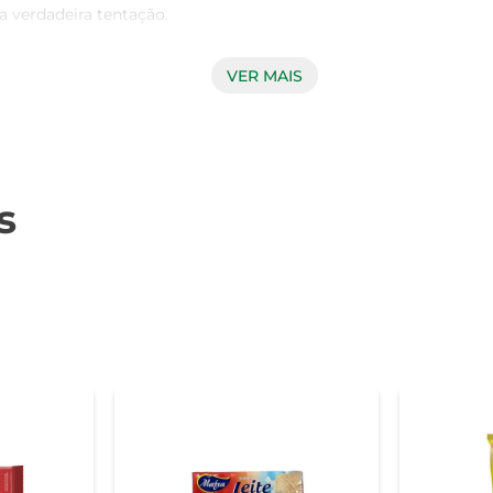
verdadeira tentação.

VER MAIS
 de biscoitos e snacks, garantindo produtos de alta qualidade.
rada ao paladar, mas também traz a confiança de uma marca qu
ura e o sabor característico que todos amam.

s
ser consumidas em diversas ocasiões. Seja para um lanche rá
iliares, o Biscuit Marilan Tortinha de Limão se adapta a qu
do-se uma excelente opção para viagens ou passeios.

combina sabor e qualidade. É importante sempre conferir as in
ilan se preocupa em oferecer produtos que atendam às nec