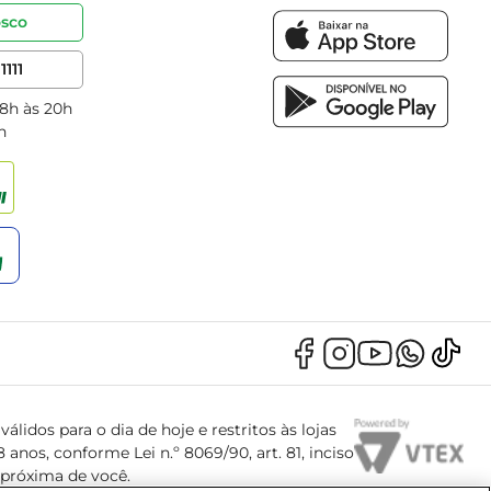
osco
1111
 8h às 20h
h
álidos para o dia de hoje e restritos às lojas
anos, conforme Lei n.º 8069/90, art. 81, inciso
s próxima de você.