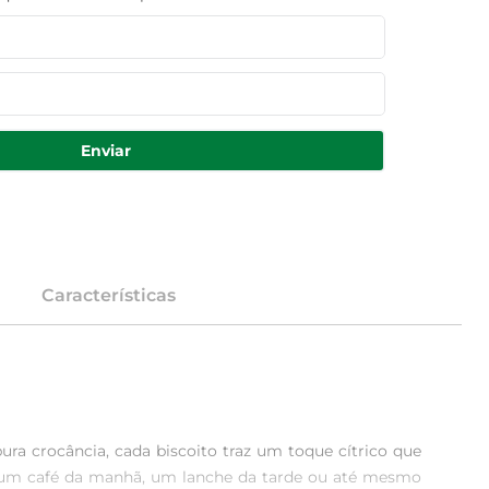
Enviar
Características
ra crocância, cada biscoito traz um toque cítrico que 
 um café da manhã, um lanche da tarde ou até mesmo 