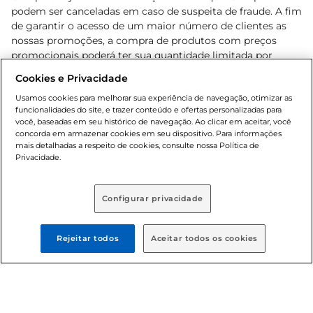
podem ser canceladas em caso de suspeita de fraude. A fim
de garantir o acesso de um maior número de clientes as
nossas promoções, a compra de produtos com preços
promocionais poderá ter sua quantidade limitada por
cliente. Os preços, ofertas e condições são exclusivos para
Cookies e Privacidade
o e-commerce e válidos durante o dia de hoje, podendo
sofrer alterações sem prévia notificação. Proibida a venda
Usamos cookies para melhorar sua experiência de navegação, otimizar as
funcionalidades do site, e trazer conteúdo e ofertas personalizadas para
de bebidas alcoólicas para menores de 18 anos, conforme
você, baseadas em seu histórico de navegação. Ao clicar em aceitar, você
Lei n.º 8069/90, art. 81, inciso II (Estatuto da Criança e do
concorda em armazenar cookies em seu dispositivo. Para informações
Adolescente). Preços e condições exclusivos para o
mais detalhadas a respeito de cookies, consulte nossa Política de
, podendo sofrer alterações sem aviso
Privacidade.
www.bretas.com.br
prévio. O valor mínimo para as compras on-line é de R$
80,00.
Configurar privacidade
© 2025 Copyright. Todos os direitos
reservados Bretas.
Rejeitar todos
Aceitar todos os cookies
Cencosud Brasil Comercial SA.CNPJ sob n°
39.346.861/0350-38 . Sediada na Av. das Nações Unidas,