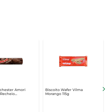
ichester Amori
Biscoito Wafer Vilma
B
 Recheio
Morango 115g
F
Pacote 125g