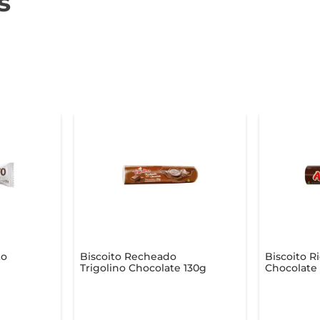
s
to
Biscoito Recheado
Biscoito R
Trigolino Chocolate 130g
Chocolate
Chocolate 