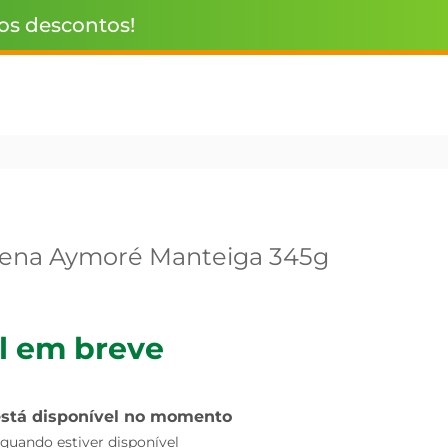
 os descontos!
zena Aymoré Manteiga 345g
l em breve
está disponível no momento
uando estiver disponível