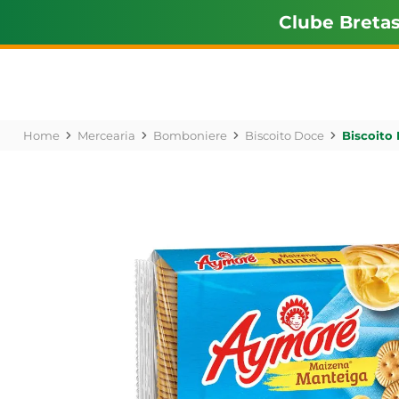
Clube Breta
Mercearia
Bomboniere
Biscoito Doce
Biscoito