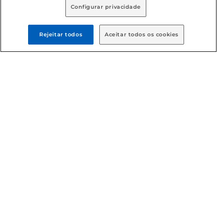
Configurar privacidade
Rejeitar todos
Aceitar todos os cookies
Formas de pagamento
Dúvidas frequentes (FAQ)
Política de troca e devolução
Política de entrega
Condições gerais
: Em caso de divergência de valores, o
valor válido é o do carrinho de compras. Fotos ilustrativas.
Compras sujeitas a confirmação de estoque. Compras
podem ser canceladas em caso de suspeita de fraude. A fim
de garantir o acesso de um maior número de clientes as
nossas promoções, a compra de produtos com preços