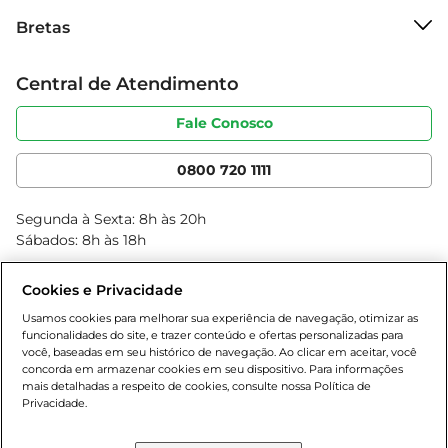
Sobre o Bretas
Bretas
Grupo Cencosud
Trabalhe conosco
Cartão Bretas
Central de Atendimento
Sobre privacidade
Produtos Bretas
Portal do fornecedor
Código de ética
Fale Conosco
Nossas Lojas
Serviços
Cencosud Media
App Bretas
0800 720 1111
Clube Bretas
Blog Bretas
Segunda à Sexta: 8h às 20h
Black Friday
Sábados: 8h às 18h
Natal
Cookies e Privacidade
Usamos cookies para melhorar sua experiência de navegação, otimizar as
funcionalidades do site, e trazer conteúdo e ofertas personalizadas para
você, baseadas em seu histórico de navegação. Ao clicar em aceitar, você
concorda em armazenar cookies em seu dispositivo. Para informações
mais detalhadas a respeito de cookies, consulte nossa Política de
Privacidade.
Baixe nosso App