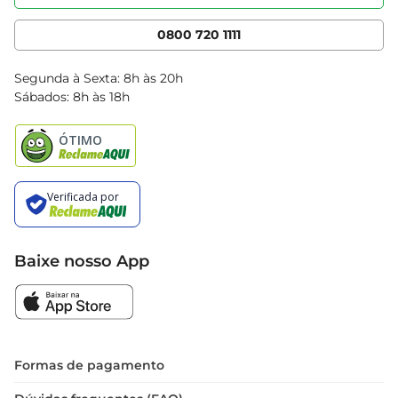
Nossas Lojas
Serviços
Cencosud Media
App Bretas
0800 720 1111
Clube Bretas
Blog Bretas
Segunda à Sexta: 8h às 20h
Black Friday
Sábados: 8h às 18h
Natal
Baixe nosso App
Formas de pagamento