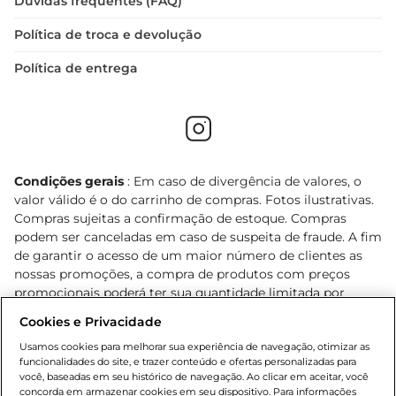
Dúvidas frequentes (FAQ)
Política de troca e devolução
Política de entrega
Condições gerais
: Em caso de divergência de valores, o
valor válido é o do carrinho de compras. Fotos ilustrativas.
Compras sujeitas a confirmação de estoque. Compras
podem ser canceladas em caso de suspeita de fraude. A fim
de garantir o acesso de um maior número de clientes as
nossas promoções, a compra de produtos com preços
promocionais poderá ter sua quantidade limitada por
cliente. Os preços, ofertas e condições são exclusivos para
Cookies e Privacidade
o e-commerce e válidos durante o dia de hoje, podendo
sofrer alterações sem prévia notificação. Proibida a venda
Usamos cookies para melhorar sua experiência de navegação, otimizar as
funcionalidades do site, e trazer conteúdo e ofertas personalizadas para
de bebidas alcoólicas para menores de 18 anos, conforme
você, baseadas em seu histórico de navegação. Ao clicar em aceitar, você
Lei n.º 8069/90, art. 81, inciso II (Estatuto da Criança e do
concorda em armazenar cookies em seu dispositivo. Para informações