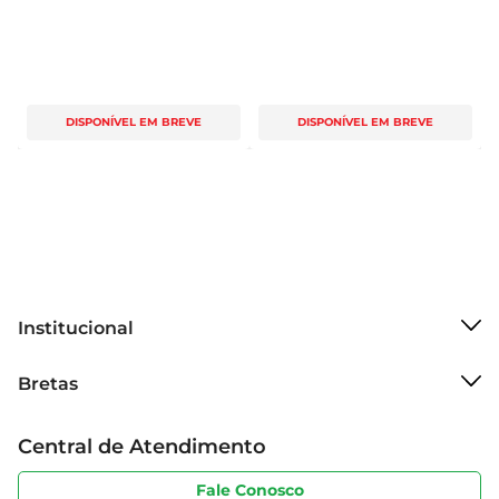
DISPONÍVEL EM BREVE
DISPONÍVEL EM BREVE
Institucional
Sobre o Bretas
Bretas
Grupo Cencosud
Trabalhe conosco
Cartão Bretas
Central de Atendimento
Sobre privacidade
Produtos Bretas
Portal do fornecedor
Código de ética
Fale Conosco