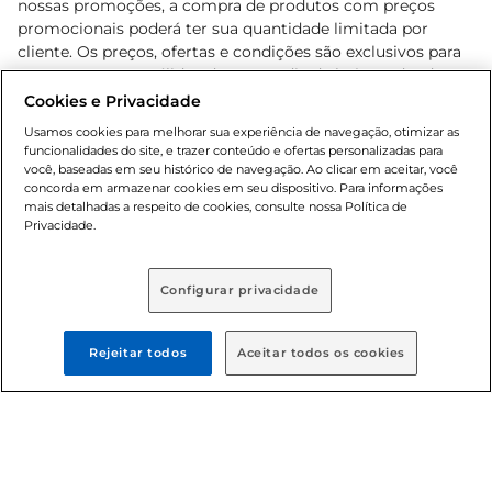
nossas promoções, a compra de produtos com preços
promocionais poderá ter sua quantidade limitada por
cliente. Os preços, ofertas e condições são exclusivos para
o e-commerce e válidos durante o dia de hoje, podendo
sofrer alterações sem prévia notificação. Proibida a venda
Cookies e Privacidade
de bebidas alcoólicas para menores de 18 anos, conforme
Usamos cookies para melhorar sua experiência de navegação, otimizar as
Lei n.º 8069/90, art. 81, inciso II (Estatuto da Criança e do
funcionalidades do site, e trazer conteúdo e ofertas personalizadas para
Adolescente). Preços e condições exclusivos para o
você, baseadas em seu histórico de navegação. Ao clicar em aceitar, você
concorda em armazenar cookies em seu dispositivo. Para informações
, podendo sofrer alterações sem aviso
www.bretas.com.br
mais detalhadas a respeito de cookies, consulte nossa Política de
prévio. O valor mínimo para as compras on-line é de R$
Privacidade.
80,00.
Configurar privacidade
© 2025 Copyright. Todos os direitos
reservados Bretas.
Rejeitar todos
Aceitar todos os cookies
Cencosud Brasil Comercial SA.CNPJ sob n°
39.346.861/0350-38 . Sediada na Av. das Nações Unidas,
12.995, 21º andar, CEP: 04.578-000, Bairro Brooklin Paulista,