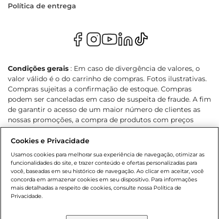
Política de entrega
Condições gerais
: Em caso de divergência de valores, o
valor válido é o do carrinho de compras. Fotos ilustrativas.
Compras sujeitas a confirmação de estoque. Compras
podem ser canceladas em caso de suspeita de fraude. A fim
de garantir o acesso de um maior número de clientes as
nossas promoções, a compra de produtos com preços
promocionais poderá ter sua quantidade limitada por
cliente. Os preços, ofertas e condições são exclusivos para
Cookies e Privacidade
o e-commerce e válidos durante o dia de hoje, podendo
Usamos cookies para melhorar sua experiência de navegação, otimizar as
sofrer alterações sem prévia notificação. Proibida a venda
funcionalidades do site, e trazer conteúdo e ofertas personalizadas para
de bebidas alcoólicas para menores de 18 anos, conforme
você, baseadas em seu histórico de navegação. Ao clicar em aceitar, você
concorda em armazenar cookies em seu dispositivo. Para informações
Lei n.º 8069/90, art. 81, inciso II (Estatuto da Criança e do
mais detalhadas a respeito de cookies, consulte nossa Política de
Adolescente). Preços e condições exclusivos para o
Privacidade.
, podendo sofrer alterações sem aviso
www.bretas.com.br
prévio. O valor mínimo para as compras on-line é de R$