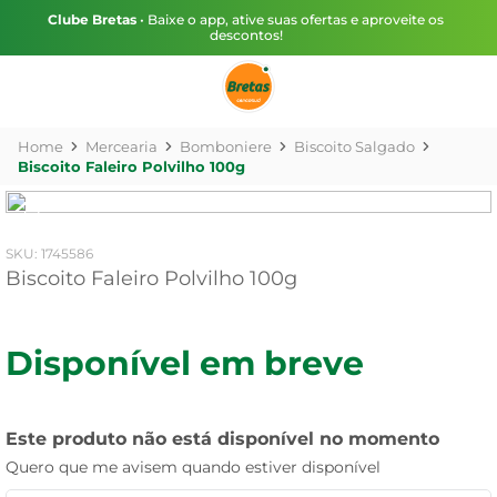
Clube Bretas
• Baixe o app, ative suas ofertas e aproveite os
descontos!
Mercearia
Bomboniere
Biscoito Salgado
Biscoito Faleiro Polvilho 100g
:
1745586
Biscoito Faleiro Polvilho 100g
Disponível em breve
Este produto não está disponível no momento
Quero que me avisem quando estiver disponível