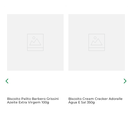
B
L
Biscoito Palito Barbero Grissini
Biscoito Cream Cracker Adoralle
Azeite Extra Virgem 100g
Água E Sal 350g