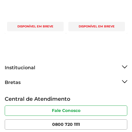
DISPONÍVEL EM BREVE
DISPONÍVEL EM BREVE
Institucional
Sobre o Bretas
Bretas
Grupo Cencosud
Trabalhe conosco
Cartão Bretas
Central de Atendimento
Sobre privacidade
Produtos Bretas
Portal do fornecedor
Código de ética
Fale Conosco
Nossas Lojas
Serviços
Cencosud Media
App Bretas
0800 720 1111
Clube Bretas