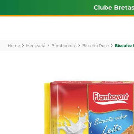
Clube Breta
Mercearia
Bomboniere
Biscoito Doce
Biscoito