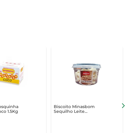
osquinha
Biscoito Minasbom
B
co 1.5Kg
Sequilho Leite
S
Condensado 300g