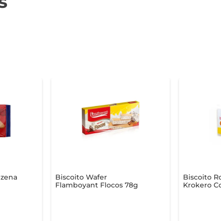
s
izena
Biscoito Wafer
Biscoito R
Flamboyant Flocos 78g
Krokero Co