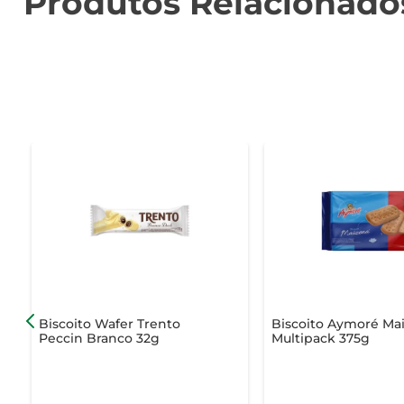
Produtos Relacionado
Biscoito Wafer Trento
Biscoito Aymoré Ma
Peccin Branco 32g
Multipack 375g