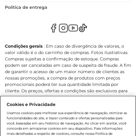
Política de entrega
Condições gerais
: Em caso de divergência de valores, o
valor válido é o do carrinho de compras. Fotos ilustrativas.
Compras sujeitas a confirmação de estoque. Compras
podem ser canceladas em caso de suspeita de fraude. A fim
de garantir o acesso de um maior número de clientes as
nossas promoções, a compra de produtos com preços
promocionais poderá ter sua quantidade limitada por
cliente. Os preços, ofertas e condições são exclusivos para
o e-commerce e válidos durante o dia de hoje, podendo
sofrer alterações sem prévia notificação. Proibida a venda
Cookies e Privacidade
de bebidas alcoólicas para menores de 18 anos, conforme
Usamos cookies para melhorar sua experiência de navegação, otimizar as
Lei n.º 8069/90, art. 81, inciso II (Estatuto da Criança e do
funcionalidades do site, e trazer conteúdo e ofertas personalizadas para
Adolescente). Preços e condições exclusivos para o
você, baseadas em seu histórico de navegação. Ao clicar em aceitar, você
concorda em armazenar cookies em seu dispositivo. Para informações
, podendo sofrer alterações sem aviso
www.bretas.com.br
mais detalhadas a respeito de cookies, consulte nossa Política de
prévio. O valor mínimo para as compras on-line é de R$