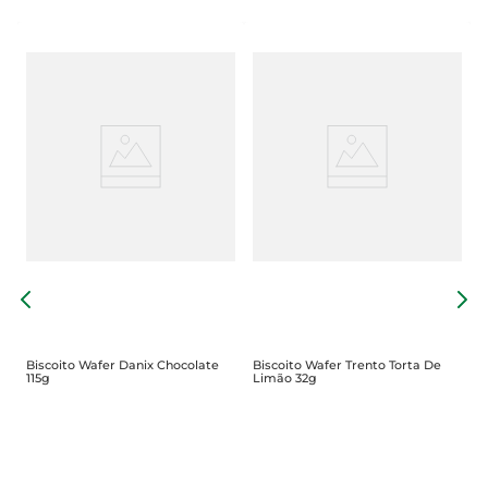
B
C
Biscoito Wafer Danix Chocolate
Biscoito Wafer Trento Torta De
115g
Limão 32g