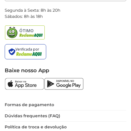
Clube Bretas
Blog Bretas
Segunda à Sexta: 8h às 20h
Black Friday
Sábados: 8h às 18h
Natal
Baixe nosso App
Formas de pagamento
Dúvidas frequentes (FAQ)
Política de troca e devolução