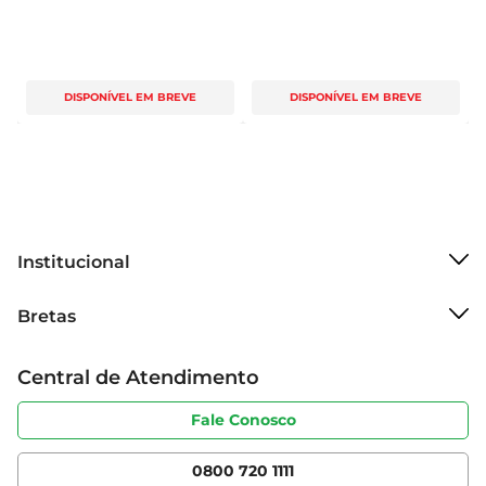
DISPONÍVEL EM BREVE
DISPONÍVEL EM BREVE
Institucional
Sobre o Bretas
Bretas
Grupo Cencosud
Trabalhe conosco
Cartão Bretas
Central de Atendimento
Sobre privacidade
Produtos Bretas
Portal do fornecedor
Código de ética
Fale Conosco
Nossas Lojas
Serviços
Cencosud Media
App Bretas
0800 720 1111