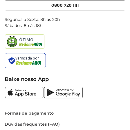
Cencosud Media
App Bretas
0800 720 1111
Clube Bretas
Blog Bretas
Segunda à Sexta: 8h às 20h
Black Friday
Sábados: 8h às 18h
Natal
Baixe nosso App
Formas de pagamento
Dúvidas frequentes (FAQ)