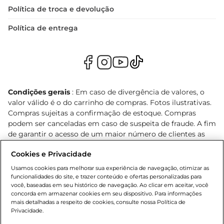
Política de troca e devolução
Política de entrega
Condições gerais
: Em caso de divergência de valores, o
valor válido é o do carrinho de compras. Fotos ilustrativas.
Compras sujeitas a confirmação de estoque. Compras
podem ser canceladas em caso de suspeita de fraude. A fim
de garantir o acesso de um maior número de clientes as
nossas promoções, a compra de produtos com preços
Cookies e Privacidade
promocionais poderá ter sua quantidade limitada por
cliente. Os preços, ofertas e condições são exclusivos para
Usamos cookies para melhorar sua experiência de navegação, otimizar as
o e-commerce e válidos durante o dia de hoje, podendo
funcionalidades do site, e trazer conteúdo e ofertas personalizadas para
você, baseadas em seu histórico de navegação. Ao clicar em aceitar, você
sofrer alterações sem prévia notificação. Proibida a venda
concorda em armazenar cookies em seu dispositivo. Para informações
de bebidas alcoólicas para menores de 18 anos, conforme
mais detalhadas a respeito de cookies, consulte nossa Política de
Lei n.º 8069/90, art. 81, inciso II (Estatuto da Criança e do
Privacidade.
Adolescente). Preços e condições exclusivos para o