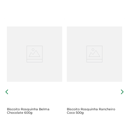
B
Biscoito Rosquinha Belma
Biscoito Rosquinha Rancheiro
Chocolate 600g
Coco 500g