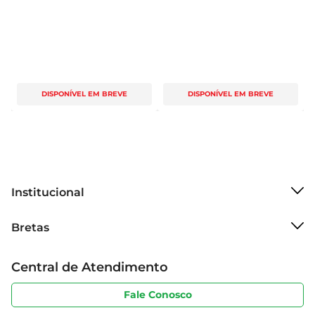
DISPONÍVEL EM BREVE
DISPONÍVEL EM BREVE
Institucional
Sobre o Bretas
Bretas
Grupo Cencosud
Trabalhe conosco
Cartão Bretas
Central de Atendimento
Sobre privacidade
Produtos Bretas
Portal do fornecedor
Código de ética
Fale Conosco
Nossas Lojas
Serviços