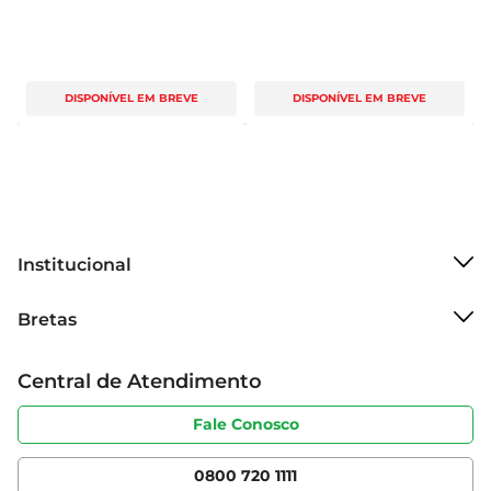
DISPONÍVEL EM BREVE
DISPONÍVEL EM BREVE
Institucional
Sobre o Bretas
Bretas
Grupo Cencosud
Trabalhe conosco
Cartão Bretas
Central de Atendimento
Sobre privacidade
Produtos Bretas
Portal do fornecedor
Código de ética
Fale Conosco
Nossas Lojas
Serviços
Cencosud Media
App Bretas
0800 720 1111