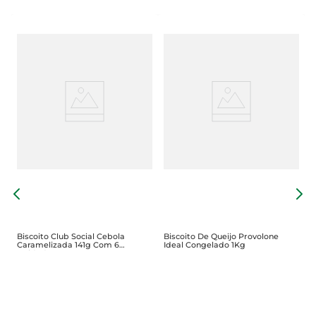
B
Z
Biscoito Club Social Cebola
Biscoito De Queijo Provolone
Caramelizada 141g Com 6
Ideal Congelado 1Kg
Unidades