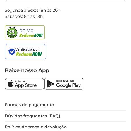
Clube Bretas
Blog Bretas
Segunda à Sexta: 8h às 20h
Black Friday
Sábados: 8h às 18h
Natal
Baixe nosso App
Formas de pagamento
Dúvidas frequentes (FAQ)
Política de troca e devolução