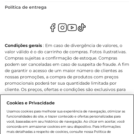
Política de entrega
Condições gerais
: Em caso de divergência de valores, o
valor válido é o do carrinho de compras. Fotos ilustrativas.
Compras sujeitas a confirmação de estoque. Compras
podem ser canceladas em caso de suspeita de fraude. A fim
de garantir o acesso de um maior número de clientes as
nossas promoções, a compra de produtos com preços
promocionais poderá ter sua quantidade limitada por
cliente. Os preços, ofertas e condições são exclusivos para
o e-commerce e válidos durante o dia de hoje, podendo
sofrer alterações sem prévia notificação. Proibida a venda
Cookies e Privacidade
de bebidas alcoólicas para menores de 18 anos, conforme
Usamos cookies para melhorar sua experiência de navegação, otimizar as
Lei n.º 8069/90, art. 81, inciso II (Estatuto da Criança e do
funcionalidades do site, e trazer conteúdo e ofertas personalizadas para
Adolescente). Preços e condições exclusivos para o
você, baseadas em seu histórico de navegação. Ao clicar em aceitar, você
concorda em armazenar cookies em seu dispositivo. Para informações
, podendo sofrer alterações sem aviso
www.bretas.com.br
mais detalhadas a respeito de cookies, consulte nossa Política de
prévio. O valor mínimo para as compras on-line é de R$