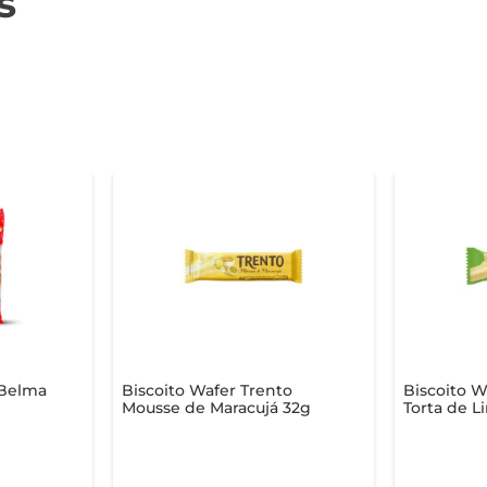
s
 Belma
Biscoito Wafer Trento
Biscoito W
Mousse de Maracujá 32g
Torta de L