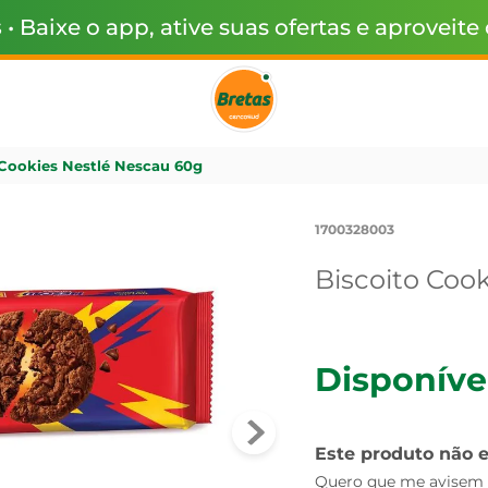
s
• Baixe o app, ative suas ofertas e aproveite
 Cookies Nestlé Nescau 60g
1700328003
Biscoito Coo
Disponíve
Este produto não 
Quero que me avisem q