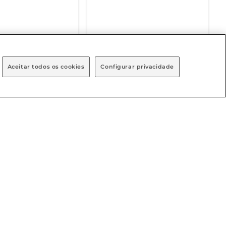
NÍVEL EM BREVE
DISPONÍVEL EM BREVE
Aceitar todos os cookies
Configurar privacidade
endimento
Baixe nosso App
osco
1111
 8h às 20h
h