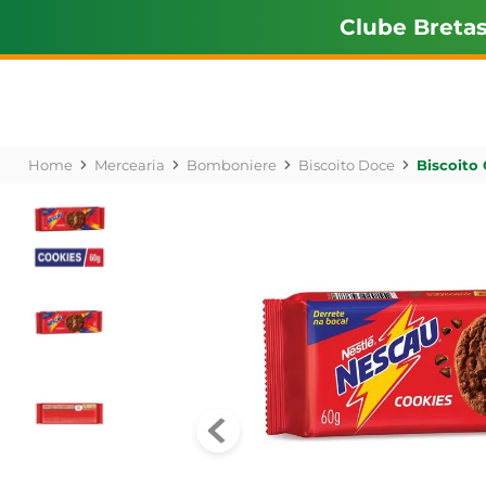
Clube Breta
Mercearia
Bomboniere
Biscoito Doce
Biscoito