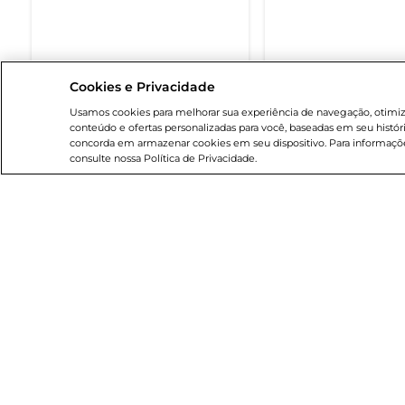
Cookies e Privacidade
DISPONÍVEL EM BREVE
DISPONÍVEL EM
Usamos cookies para melhorar sua experiência de navegação, otimizar
conteúdo e ofertas personalizadas para você, baseadas em seu histór
concorda em armazenar cookies em seu dispositivo. Para informaçõe
consulte nossa Política de Privacidade.
Institucional
Breta
Sobre o Bretas
Cartão
Grupo Cencosud
Blog B
Trabalhe conosco
Código
Sobre privacidade
Serviç
Portal do fornecedor
App Br
Nossas Lojas
Clube 
Cencosud Media