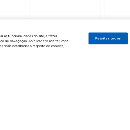
 BREVE
DISPONÍVEL EM BREVE
DISPO
 as funcionalidades do site, e trazer
Rejeitar todos
ico de navegação. Ao clicar em aceitar, você
s mais detalhadas a respeito de cookies,
Central de At
s
 Bretas
Fale Con
retas
 de ética
0800 720 
os
Segunda à Sexta:
etas
Sábados: 8h às 18
Bretas