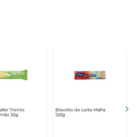
afer Trento
Biscoito de Leite Mafra
B
imão 32g
120g
R