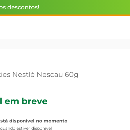
 os descontos!
kies Nestlé Nescau 60g
l em breve
está disponível no momento
uando estiver disponível