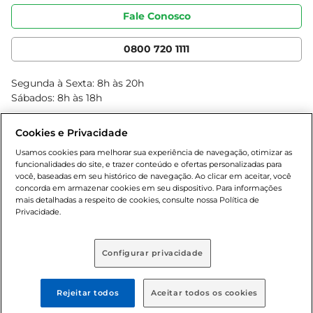
Portal do fornecedor
Código de ética
Fale Conosco
Nossas Lojas
Serviços
Cencosud Media
App Bretas
0800 720 1111
Clube Bretas
Blog Bretas
Segunda à Sexta: 8h às 20h
Black Friday
Sábados: 8h às 18h
Natal
Cookies e Privacidade
Usamos cookies para melhorar sua experiência de navegação, otimizar as
funcionalidades do site, e trazer conteúdo e ofertas personalizadas para
você, baseadas em seu histórico de navegação. Ao clicar em aceitar, você
concorda em armazenar cookies em seu dispositivo. Para informações
mais detalhadas a respeito de cookies, consulte nossa Política de
Privacidade.
Baixe nosso App
Configurar privacidade
Rejeitar todos
Aceitar todos os cookies
Formas de pagamento