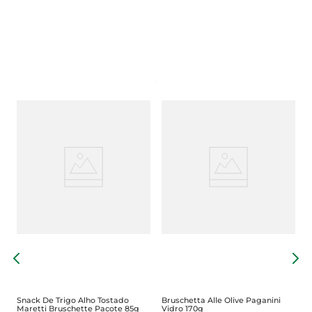
C
A
Snack De Trigo Alho Tostado
Bruschetta Alle Olive Paganini
Maretti Bruschette Pacote 85g
Vidro 170g