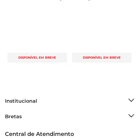
DISPONÍVEL EM BREVE
DISPONÍVEL EM BREVE
Institucional
Sobre o Bretas
Bretas
Grupo Cencosud
Trabalhe conosco
Cartão Bretas
Central de Atendimento
Sobre privacidade
Produtos Bretas