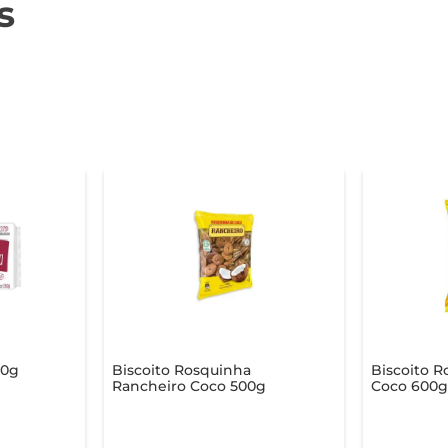
s
50g
Biscoito Rosquinha
Biscoito R
Rancheiro Coco 500g
Coco 600g