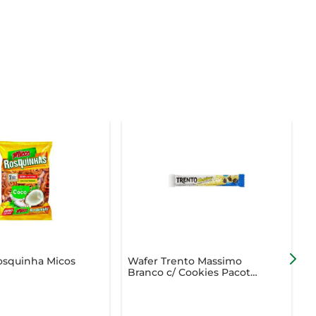
osquinha Micos
Wafer Trento Massimo
B
Branco c/ Cookies Pacote
L
30g