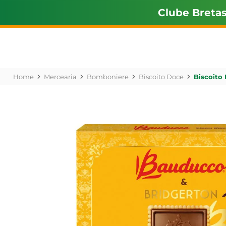
Clube Breta
Mercearia
Bomboniere
Biscoito Doce
Biscoito