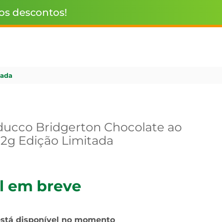
 os descontos!
tada
ducco Bridgerton Chocolate ao
62g Edição Limitada
l em breve
está disponível no momento