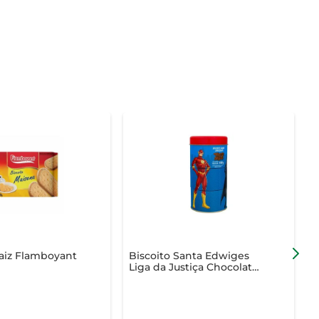
aiz Flamboyant
Biscoito Santa Edwiges
B
Liga da Justiça Chocolate
E
Lata 100g
1