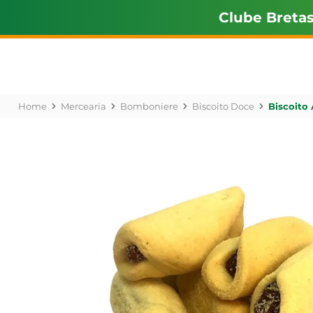
Clube Breta
Mercearia
Bomboniere
Biscoito Doce
Biscoito