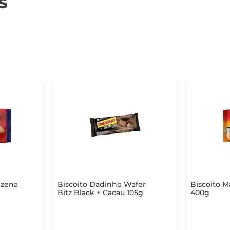
s
izena
Biscoito Dadinho Wafer
Biscoito M
Bitz Black + Cacau 105g
400g