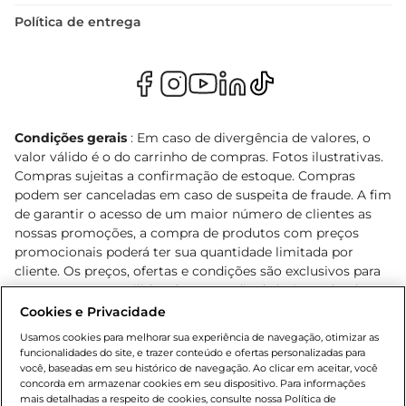
Política de entrega
Condições gerais
: Em caso de divergência de valores, o
valor válido é o do carrinho de compras. Fotos ilustrativas.
Compras sujeitas a confirmação de estoque. Compras
podem ser canceladas em caso de suspeita de fraude. A fim
de garantir o acesso de um maior número de clientes as
nossas promoções, a compra de produtos com preços
promocionais poderá ter sua quantidade limitada por
cliente. Os preços, ofertas e condições são exclusivos para
o e-commerce e válidos durante o dia de hoje, podendo
sofrer alterações sem prévia notificação. Proibida a venda
Cookies e Privacidade
de bebidas alcoólicas para menores de 18 anos, conforme
Usamos cookies para melhorar sua experiência de navegação, otimizar as
Lei n.º 8069/90, art. 81, inciso II (Estatuto da Criança e do
funcionalidades do site, e trazer conteúdo e ofertas personalizadas para
Adolescente). Preços e condições exclusivos para o
você, baseadas em seu histórico de navegação. Ao clicar em aceitar, você
concorda em armazenar cookies em seu dispositivo. Para informações
, podendo sofrer alterações sem aviso
www.bretas.com.br
mais detalhadas a respeito de cookies, consulte nossa Política de
prévio. O valor mínimo para as compras on-line é de R$