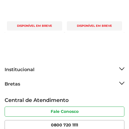
DISPONÍVEL EM BREVE
DISPONÍVEL EM BREVE
Institucional
Sobre o Bretas
Bretas
Grupo Cencosud
Trabalhe conosco
Cartão Bretas
Central de Atendimento
Sobre privacidade
Produtos Bretas
Portal do fornecedor
Código de ética
Fale Conosco
Nossas Lojas
Serviços
Cencosud Media
App Bretas
0800 720 1111