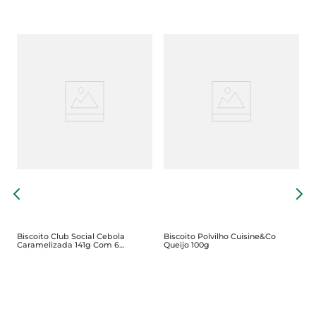
B
1
Biscoito Club Social Cebola
Biscoito Polvilho Cuisine&Co
Caramelizada 141g Com 6
Queijo 100g
Unidades