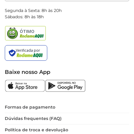
Clube Bretas
Blog Bretas
Segunda à Sexta: 8h às 20h
Black Friday
Sábados: 8h às 18h
Natal
Baixe nosso App
Formas de pagamento
Dúvidas frequentes (FAQ)
Política de troca e devolução