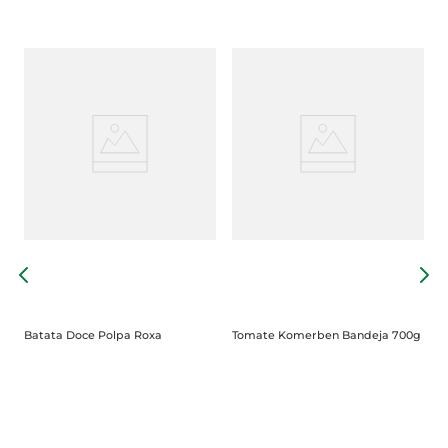
P
B
Batata Doce Polpa Roxa
Tomate Komerben Bandeja 700g