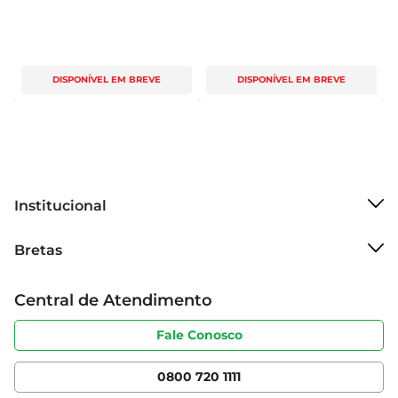
DISPONÍVEL EM BREVE
DISPONÍVEL EM BREVE
Institucional
Sobre o Bretas
Bretas
Grupo Cencosud
Trabalhe conosco
Cartão Bretas
Central de Atendimento
Sobre privacidade
Produtos Bretas
Portal do fornecedor
Código de ética
Fale Conosco
Nossas Lojas
Serviços
Cencosud Media
App Bretas
0800 720 1111
Clube Bretas