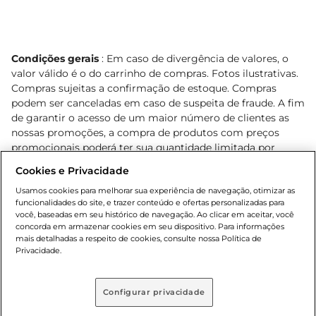
Condições gerais
: Em caso de divergência de valores, o
valor válido é o do carrinho de compras. Fotos ilustrativas.
Compras sujeitas a confirmação de estoque. Compras
podem ser canceladas em caso de suspeita de fraude. A fim
de garantir o acesso de um maior número de clientes as
nossas promoções, a compra de produtos com preços
promocionais poderá ter sua quantidade limitada por
cliente. Os preços, ofertas e condições são exclusivos para
Cookies e Privacidade
o e-commerce e válidos durante o dia de hoje, podendo
sofrer alterações sem prévia notificação. Proibida a venda
Usamos cookies para melhorar sua experiência de navegação, otimizar as
funcionalidades do site, e trazer conteúdo e ofertas personalizadas para
de bebidas alcoólicas para menores de 18 anos, conforme
você, baseadas em seu histórico de navegação. Ao clicar em aceitar, você
Lei n.º 8069/90, art. 81, inciso II (Estatuto da Criança e do
concorda em armazenar cookies em seu dispositivo. Para informações
Adolescente). Preços e condições exclusivos para o
mais detalhadas a respeito de cookies, consulte nossa Política de
, podendo sofrer alterações sem aviso
Privacidade.
www.bretas.com.br
prévio. O valor mínimo para as compras on-line é de R$
80,00.
Configurar privacidade