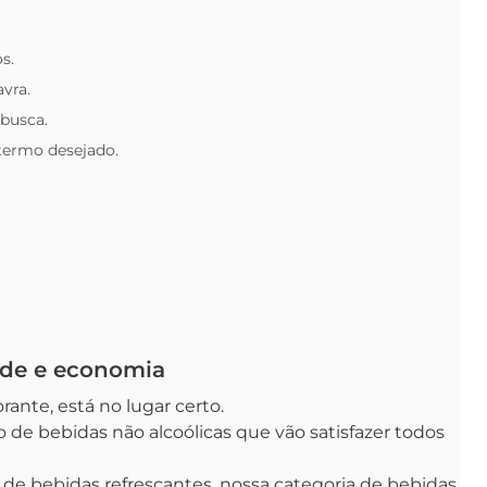
s.
avra.
 busca.
 termo desejado.
ade e economia
ante, está no lugar certo.
de bebidas não alcoólicas que vão satisfazer todos
 de bebidas refrescantes, nossa categoria de bebidas