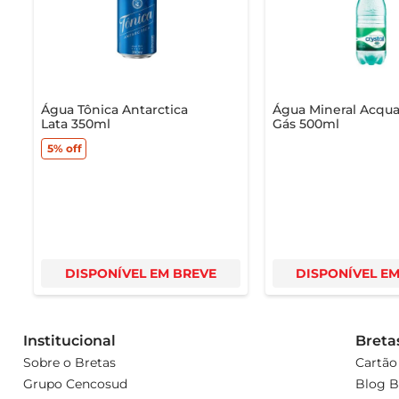
Explore nossa categor
procura.
Água Tônica Antarctica
Água Mineral Acqual
Lata 350ml
Gás 500ml
5%
off
DISPONÍVEL EM BREVE
DISPONÍVEL E
Institucional
Breta
Sobre o Bretas
Cartão
Grupo Cencosud
Blog B