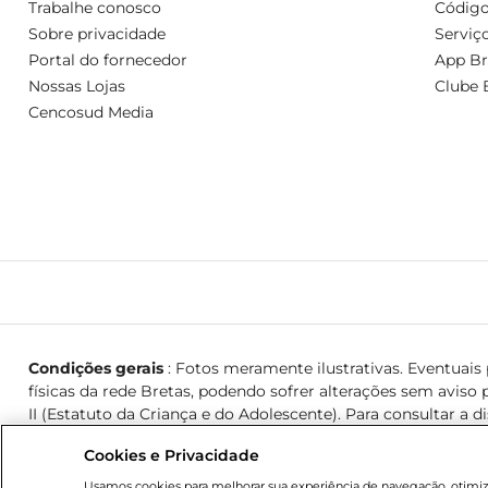
Trabalhe conosco
Código
Sobre privacidade
Serviç
Portal do fornecedor
App Br
Nossas Lojas
Clube 
Cencosud Media
Condições gerais
: Fotos meramente ilustrativas. Eventuais p
físicas da rede Bretas, podendo sofrer alterações sem aviso p
II (Estatuto da Criança e do Adolescente). Para consultar a d
Cookies e Privacidade
© 2026 Copyright. Todos os direitos reservados Bretas.
Usamos cookies para melhorar sua experiência de navegação, otimizar