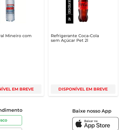
rtas. Garantimos a qualidade e a conveniência que você
al Mineiro com
Refrigerante Coca-Cola
sem Açúcar Pet 2l
ÍVEL EM BREVE
DISPONÍVEL EM BREVE
endimento
Baixe nosso App
osco