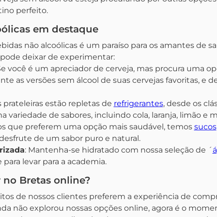
ino perfeito.
oólicas em destaque
bidas não alcoólicas é um paraíso para os amantes de sa
pode deixar de experimentar:
 Se você é um apreciador de cerveja, mas procura uma o
nte as versões sem álcool de suas cervejas favoritas, e 
s prateleiras estão repletas de
refrigerantes
, desde os clá
variedade de sabores, incluindo cola, laranja, limão e m
 os que preferem uma opção mais saudável, temos
sucos
 desfrute de um sabor puro e natural.
rizada
: Mantenha-se hidratado com nossa seleção de ´
á
 para levar para a academia.
 no Bretas online?
s de nossos clientes preferem a experiência de comp
da não explorou nossas opções online, agora é o momen