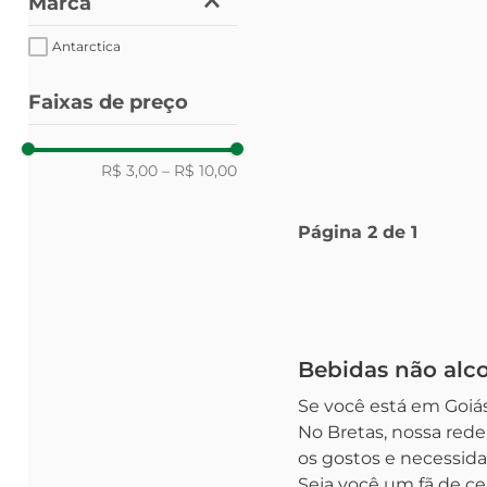
Marca
Antarctica
Faixas de preço
R$ 3,00
–
R$ 10,00
Página
2
de
1
Bebidas não alco
Se você está em Goiás
No Bretas, nossa red
os gostos e necessida
Seja você um fã de ce