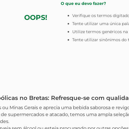
O que eu devo fazer?
Verifique os termos digitado
OOPS!
Tente utilizar uma única pal
Utilize termos genéricos na
Tente utilizar sinônimos do
ólicas no Bretas: Refresque-se com qualid
 ou Minas Gerais e aprecia uma bebida saborosa e revigor
e de supermercados e atacado, temos uma ampla seleção 
des.
rveja sem álcool ou esteja procurando por outras opções