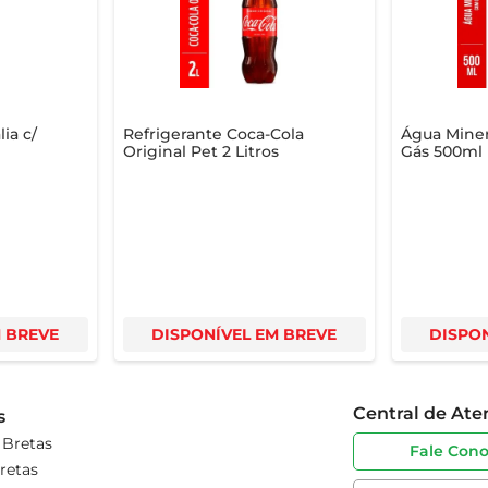
ia de Bebida Não Alcoólica e aproveite os melhores preços e ofe
ia c/
Refrigerante Coca-Cola
Água Miner
Original Pet 2 Litros
Gás 500ml
M BREVE
DISPONÍVEL EM BREVE
DISPON
Central de At
s
 Bretas
Fale Con
retas