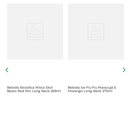
D
2
Bebida Alcoólica Mista Skol
Bebida Ice Fiu Fiu Maracujá E
Beats Red Mix Long Neck 269ml
Morango Long Neck 275ml