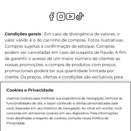
Condições gerais
: Em caso de divergência de valores, o
valor válido é o do carrinho de compras. Fotos ilustrativas.
Compras sujeitas a confirmação de estoque. Compras
podem ser canceladas em caso de suspeita de fraude. A fim
de garantir o acesso de um maior número de clientes as
nossas promoções, a compra de produtos com preços
promocionais poderá ter sua quantidade limitada por
cliente. Os preços, ofertas e condições são exclusivos para
o e-commerce e válidos durante o dia de hoje, podendo
sofrer alterações sem prévia notificação. Proibida a venda
Cookies e Privacidade
de bebidas alcoólicas para menores de 18 anos, conforme
Usamos cookies para melhorar sua experiência de navegação, otimizar as
Lei n.º 8069/90, art. 81, inciso II (Estatuto da Criança e do
funcionalidades do site, e trazer conteúdo e ofertas personalizadas para
Adolescente). Preços e condições exclusivos para o
você, baseadas em seu histórico de navegação. Ao clicar em aceitar, você
concorda em armazenar cookies em seu dispositivo. Para informações
, podendo sofrer alterações sem aviso
www.bretas.com.br
mais detalhadas a respeito de cookies, consulte nossa Política de
prévio. O valor mínimo para as compras on-line é de R$
Privacidade.
80,00.