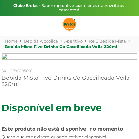
Clube Bretas
• Baixe o app, ative suas ofertas e aproveite os
descontos!
Bebida Alcoólica
Aperitivo
Ice E Bebida Mista
Bebida Mista F!ve Drinks Co Gaseificada Voila 220ml
:
1799895001
Bebida Mista F!ve Drinks Co Gaseificada Voila
220ml
Disponível em breve
Este produto não está disponível no momento
Quero que me avisem quando estiver disponível