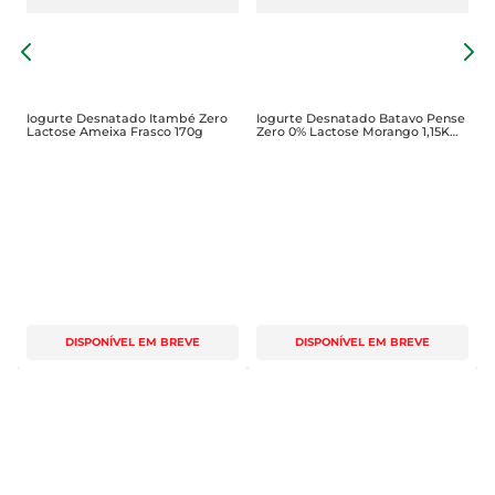
I
Z
Iogurte Desnatado Itambé Zero
Iogurte Desnatado Batavo Pense
Lactose Ameixa Frasco 170g
Zero 0% Lactose Morango 1,15Kg
Embalagem Econômica
DISPONÍVEL EM BREVE
DISPONÍVEL EM BREVE