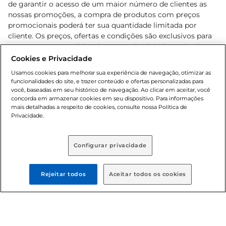
de garantir o acesso de um maior número de clientes as
nossas promoções, a compra de produtos com preços
promocionais poderá ter sua quantidade limitada por
cliente. Os preços, ofertas e condições são exclusivos para
o e-commerce e válidos durante o dia de hoje, podendo
sofrer alterações sem prévia notificação. Proibida a venda
Cookies e Privacidade
de bebidas alcoólicas para menores de 18 anos, conforme
Usamos cookies para melhorar sua experiência de navegação, otimizar as
Lei n.º 8069/90, art. 81, inciso II (Estatuto da Criança e do
funcionalidades do site, e trazer conteúdo e ofertas personalizadas para
Adolescente). Preços e condições exclusivos para o
você, baseadas em seu histórico de navegação. Ao clicar em aceitar, você
concorda em armazenar cookies em seu dispositivo. Para informações
, podendo sofrer alterações sem aviso
www.bretas.com.br
mais detalhadas a respeito de cookies, consulte nossa Política de
prévio. O valor mínimo para as compras on-line é de R$
Privacidade.
80,00.
Configurar privacidade
© 2025 Copyright. Todos os direitos
reservados Bretas.
Rejeitar todos
Aceitar todos os cookies
Cencosud Brasil Comercial SA.CNPJ sob n°
39.346.861/0350-38 . Sediada na Av. das Nações Unidas,