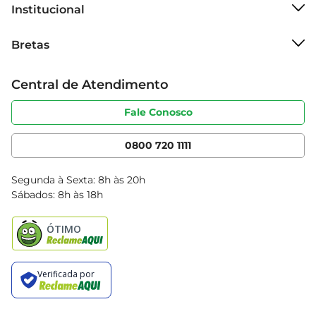
Institucional
Sobre o Bretas
Bretas
Grupo Cencosud
Trabalhe conosco
Cartão Bretas
Central de Atendimento
Sobre privacidade
Produtos Bretas
Portal do fornecedor
Código de ética
Fale Conosco
Nossas Lojas
Serviços
Cencosud Media
App Bretas
0800 720 1111
Clube Bretas
Blog Bretas
Segunda à Sexta: 8h às 20h
Black Friday
Sábados: 8h às 18h
Natal