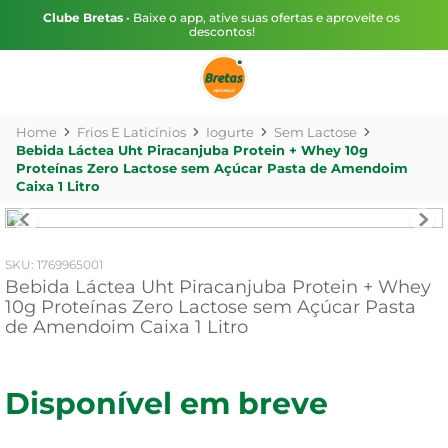
Clube Bretas
• Baixe o app, ative suas ofertas e aproveite os
descontos!
Frios E Laticínios
Iogurte
Sem Lactose
Bebida Láctea Uht Piracanjuba Protein + Whey 10g
Proteínas Zero Lactose sem Açúcar Pasta de Amendoim
Caixa 1 Litro
:
1769965001
Bebida Láctea Uht Piracanjuba Protein + Whey
10g Proteínas Zero Lactose sem Açúcar Pasta
de Amendoim Caixa 1 Litro
Disponível em breve