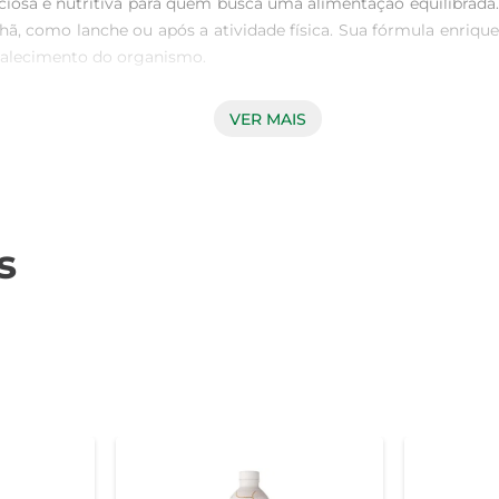
sa e nutritiva para quem busca uma alimentação equilibrada. 
hã, como lanche ou após a atividade física. Sua fórmula enriq
talecimento do organismo.

VER MAIS
a UHT Parmalat Whey transforma o momento da refeição em uma
ma bebida que agrada ao paladar e satisfaz a vontade de um d
r.

s
at Whey é perfeita para levar na bolsa ou na mochila. Seu 
ia ou durante passeios. Além disso, a tecnologia UHT gara
nando maior comodidade no dia a dia.

ão antes de aberto  
