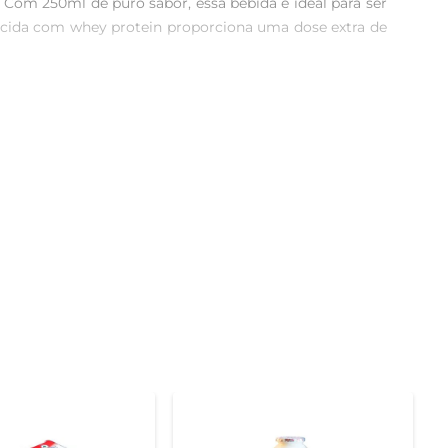
Com 250ml de puro sabor, essa bebida é ideal para ser 
uecida com whey protein proporciona uma dose extra de 
 experiência prazerosa. A combinação perfeita entre 
oce sem comprometer a dieta. É uma escolha ideal para 
formato compacto permite que você tenha uma opção 
nte a conservação do produto por mais tempo, sem a 