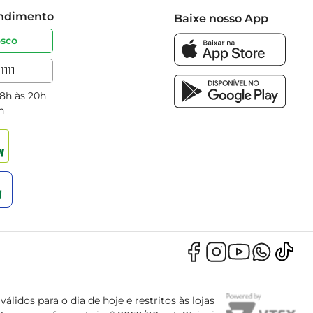
endimento
Baixe nosso App
osco
1111
 8h às 20h
h
álidos para o dia de hoje e restritos às lojas