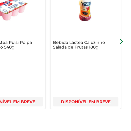
antindo energia e disposição para enfrentar o dia.
tea Pulsi Polpa
Bebida Láctea Caluzinho
B
o 540g
Salada de Frutas 180g
G
NÍVEL EM BREVE
DISPONÍVEL EM BREVE