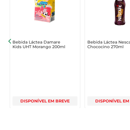
A Bebida Láctea UHT Parmalat Whey é a escolha certa pa
Bebida Láctea Damare
Bebida Láctea Nesc
Kids UHT Morango 200ml
Chococino 270ml
DISPONÍVEL EM BREVE
DISPONÍVEL EM