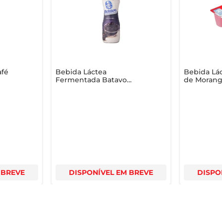
ra quem deseja aliar sabor e nutrição em um único produto, gar
afé
Bebida Láctea
Bebida Lác
Fermentada Batavo
de Morang
Jabuticaba 900g
 BREVE
DISPONÍVEL EM BREVE
DISPO