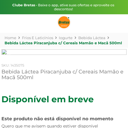
Clube Bretas
• Baixe o app, ative suas ofertas e aproveite os
descontos!
Frios E Laticínios
Iogurte
Bebida Láctea
Bebida Láctea Piracanjuba c/ Cereais Mamão e Macã 500ml
:
1435075
Bebida Láctea Piracanjuba c/ Cereais Mamão e
Macã 500ml
Disponível em breve
Este produto não está disponível no momento
Quero que me avisem quando estiver disponível