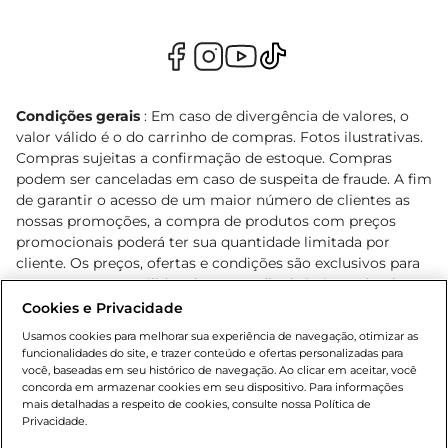
Condições gerais
: Em caso de divergência de valores, o
valor válido é o do carrinho de compras. Fotos ilustrativas.
Compras sujeitas a confirmação de estoque. Compras
podem ser canceladas em caso de suspeita de fraude. A fim
de garantir o acesso de um maior número de clientes as
nossas promoções, a compra de produtos com preços
promocionais poderá ter sua quantidade limitada por
cliente. Os preços, ofertas e condições são exclusivos para
o e-commerce e válidos durante o dia de hoje, podendo
sofrer alterações sem prévia notificação. Proibida a venda
Cookies e Privacidade
de bebidas alcoólicas para menores de 18 anos, conforme
Usamos cookies para melhorar sua experiência de navegação, otimizar as
Lei n.º 8069/90, art. 81, inciso II (Estatuto da Criança e do
funcionalidades do site, e trazer conteúdo e ofertas personalizadas para
Adolescente). Preços e condições exclusivos para o
você, baseadas em seu histórico de navegação. Ao clicar em aceitar, você
concorda em armazenar cookies em seu dispositivo. Para informações
, podendo sofrer alterações sem aviso
www.bretas.com.br
mais detalhadas a respeito de cookies, consulte nossa Política de
prévio. O valor mínimo para as compras on-line é de R$
Privacidade.
80,00.