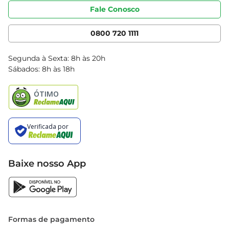
Portal do fornecedor
Código de ética
Fale Conosco
Nossas Lojas
Serviços
Cencosud Media
App Bretas
0800 720 1111
Clube Bretas
Blog Bretas
Segunda à Sexta: 8h às 20h
Black Friday
Sábados: 8h às 18h
Natal
Baixe nosso App
Formas de pagamento