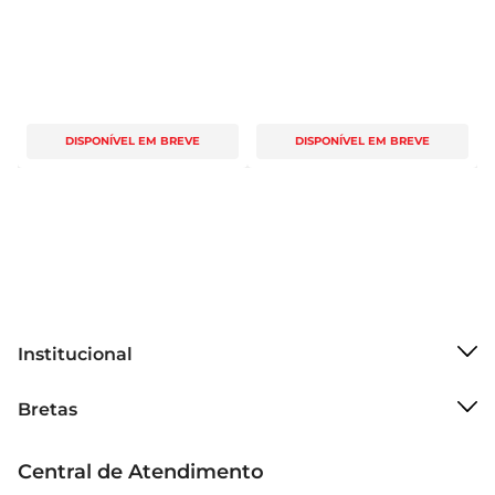
DISPONÍVEL EM BREVE
DISPONÍVEL EM BREVE
Institucional
Sobre o Bretas
Bretas
Grupo Cencosud
Trabalhe conosco
Cartão Bretas
Central de Atendimento
Sobre privacidade
Produtos Bretas