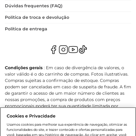
Dúvidas frequentes (FAQ)
Política de troca e devolução
Política de entrega
Condições gerais
: Em caso de divergência de valores, o
valor válido é o do carrinho de compras. Fotos ilustrativas.
Compras sujeitas a confirmação de estoque. Compras
podem ser canceladas em caso de suspeita de fraude. A fim
de garantir o acesso de um maior número de clientes as
nossas promoções, a compra de produtos com preços
promocionais poderá ter sua quantidade limitada por
cliente. Os preços, ofertas e condições são exclusivos para
Cookies e Privacidade
o e-commerce e válidos durante o dia de hoje, podendo
sofrer alterações sem prévia notificação. Proibida a venda
Usamos cookies para melhorar sua experiência de navegação, otimizar as
funcionalidades do site, e trazer conteúdo e ofertas personalizadas para
de bebidas alcoólicas para menores de 18 anos, conforme
você, baseadas em seu histórico de navegação. Ao clicar em aceitar, você