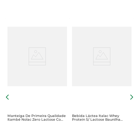
e
B
O
D
Manteiga De Primeira Qualidade
Bebida Láctea Italac Whey
Itambé Nolac Zero Lactose Com
Protein S/ Lactose Baunilha
Sal 200g
250ml