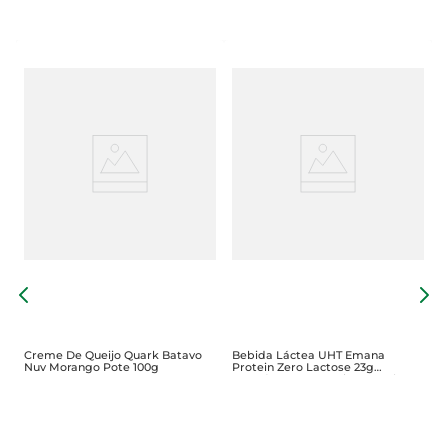
B
e
Creme De Queijo Quark Batavo
Bebida Láctea UHT Emana
Nuv Morango Pote 100g
Protein Zero Lactose 23g
Proteínas Cacau Caixa 250ml