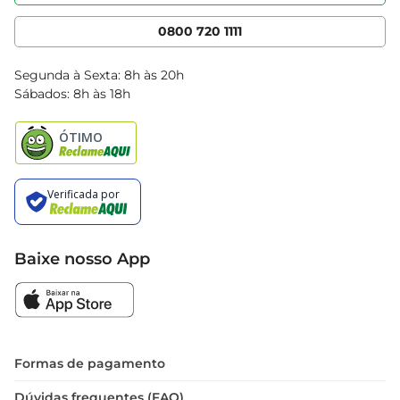
Nossas Lojas
Serviços
Cencosud Media
App Bretas
0800 720 1111
Clube Bretas
Blog Bretas
Segunda à Sexta: 8h às 20h
Black Friday
Sábados: 8h às 18h
Natal
Baixe nosso App
Formas de pagamento
Dúvidas frequentes (FAQ)