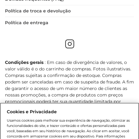
Política de troca e devolução
Política de entrega
Condições gerais
: Em caso de divergência de valores, o
valor válido é o do carrinho de compras. Fotos ilustrativas.
Compras sujeitas a confirmação de estoque. Compras
podem ser canceladas em caso de suspeita de fraude. A fim
de garantir o acesso de um maior número de clientes as
nossas promoções, a compra de produtos com preços
promocionais poderá ter sua quantidade limitada por
cliente. Os preços, ofertas e condições são exclusivos para
Cookies e Privacidade
o e-commerce e válidos durante o dia de hoje, podendo
sofrer alterações sem prévia notificação. Proibida a venda
Usamos cookies para melhorar sua experiência de navegação, otimizar as
funcionalidades do site, e trazer conteúdo e ofertas personalizadas para
de bebidas alcoólicas para menores de 18 anos, conforme
você, baseadas em seu histórico de navegação. Ao clicar em aceitar, você
Lei n.º 8069/90, art. 81, inciso II (Estatuto da Criança e do
concorda em armazenar cookies em seu dispositivo. Para informações