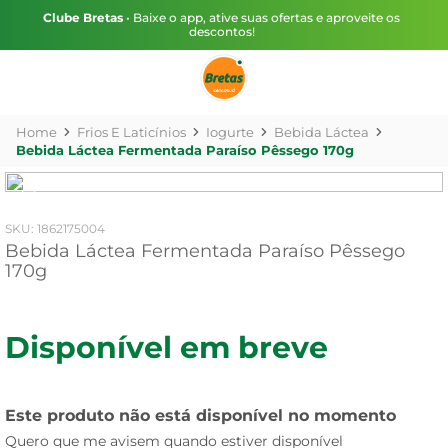
Clube Bretas
• Baixe o app, ative suas ofertas e aproveite os
descontos!
Frios E Laticínios
Iogurte
Bebida Láctea
Bebida Láctea Fermentada Paraíso Pêssego 170g
:
1862175004
Bebida Láctea Fermentada Paraíso Pêssego
170g
Disponível em breve
Este produto não está disponível no momento
Quero que me avisem quando estiver disponível