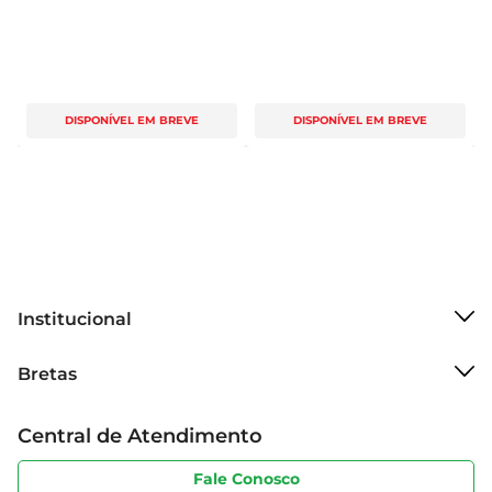
DISPONÍVEL EM BREVE
DISPONÍVEL EM BREVE
Institucional
Sobre o Bretas
Bretas
Grupo Cencosud
Trabalhe conosco
Cartão Bretas
Central de Atendimento
Sobre privacidade
Produtos Bretas
Portal do fornecedor
Código de ética
Fale Conosco