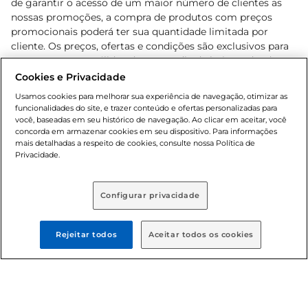
de garantir o acesso de um maior número de clientes as
nossas promoções, a compra de produtos com preços
promocionais poderá ter sua quantidade limitada por
cliente. Os preços, ofertas e condições são exclusivos para
o e-commerce e válidos durante o dia de hoje, podendo
sofrer alterações sem prévia notificação. Proibida a venda
Cookies e Privacidade
de bebidas alcoólicas para menores de 18 anos, conforme
Usamos cookies para melhorar sua experiência de navegação, otimizar as
Lei n.º 8069/90, art. 81, inciso II (Estatuto da Criança e do
funcionalidades do site, e trazer conteúdo e ofertas personalizadas para
Adolescente). Preços e condições exclusivos para o
você, baseadas em seu histórico de navegação. Ao clicar em aceitar, você
concorda em armazenar cookies em seu dispositivo. Para informações
, podendo sofrer alterações sem aviso
www.bretas.com.br
mais detalhadas a respeito de cookies, consulte nossa Política de
prévio. O valor mínimo para as compras on-line é de R$
Privacidade.
80,00.
Configurar privacidade
© 2025 Copyright. Todos os direitos
reservados Bretas.
Rejeitar todos
Aceitar todos os cookies
Cencosud Brasil Comercial SA.CNPJ sob n°
39.346.861/0350-38 . Sediada na Av. das Nações Unidas,