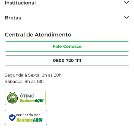
Institucional
Sobre o Bretas
Bretas
Grupo Cencosud
Trabalhe conosco
Cartão Bretas
Central de Atendimento
Sobre privacidade
Produtos Bretas
Portal do fornecedor
Código de ética
Fale Conosco
Nossas Lojas
Serviços
Cencosud Media
App Bretas
0800 720 1111
Clube Bretas
Blog Bretas
Segunda à Sexta: 8h às 20h
Black Friday
Sábados: 8h às 18h
Natal