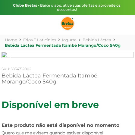
Clube Bretas
• Baixe o app, ative suas ofertas e aproveite os
descontos!
Frios E Laticínios
Iogurte
Bebida Láctea
Bebida Láctea Fermentada Itambé Morango/Coco 540g
:
1854712002
Bebida Láctea Fermentada Itambé
Morango/Coco 540g
Disponível em breve
Este produto não está disponível no momento
Quero que me avisem quando estiver disponível