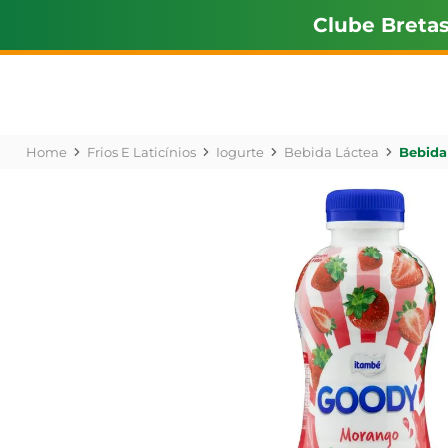
Clube Breta
Frios E Laticínios
Iogurte
Bebida Láctea
Bebida