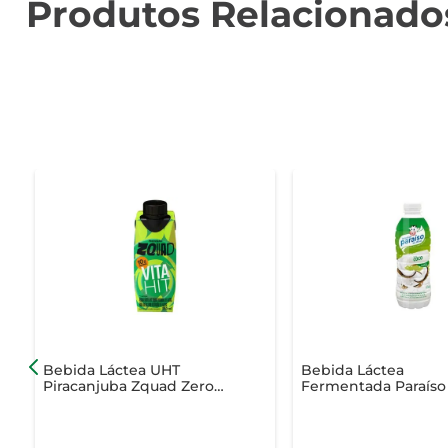
Produtos Relacionado
Bebida Láctea UHT
Bebida Láctea
Piracanjuba Zquad Zero
Fermentada Paraíso
Lactose 10g Proteinas Vita
170g
Hit Caixa 250ml