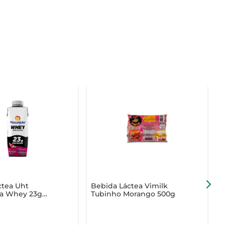
ctea Uht
Bebida Láctea Vimilk
B
ba Whey 23g
Tubinho Morango 500g
M
Zero Lactose
ce c/ Gengibre