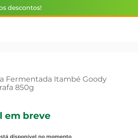
 os descontos!
ea Fermentada Itambé Goody
rafa 850g
l em breve
está disponível no momento