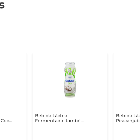
s
Bebida Láctea
Bebida Lá
 Coco
Fermentada Itambé
Piracanju
Goody Coco 170g
Proteinas 
Batata-Do
250ml